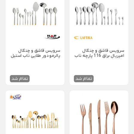
لوازم خانگی برقی
Back
لوازم خانگی برقی
×
لوازم پخت و پز
نوشیدنی ساز
خردکن و غذاساز
Back
Back
Back
سرویس قاشق و چنگال
سرویس قاشق و چنگال
لوازم پخت و پز
نوشیدنی ساز
خردکن و غذاساز
امپریال براق 116 پارچه ناب
پالرمو دور طلایی ناب استیل
×
×
×
استیل جعبه چوبی
116 پارچه جعبه چوبی
سرخ کن
دستگاه قهوه ساز
خردکن برقی
Back
Back
Back
سرخ کن
دستگاه قهوه ساز
خردکن برقی
تمام شد
تمام شد
×
×
×
سرخ کن فیلیپس
اسپرسو ساز
خردکن تکنو
سرخ کن مودکس
اسپرسو ساز آسیاب دار
خردکن مولینکس
اسپرسو ساز با مخزن شیر
ساندویچ ساز
همزن برقی
اسپرسو ساز مودکس
Back
Back
ساندویچ ساز
همزن برقی
قهوه ساز مودکس