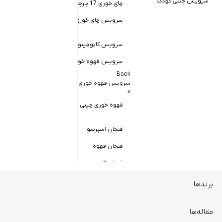
سرویس چینی کودک
چای خوری 17 پارچه
Back
کاسه سالاد خور
سرویس چای خوری چینی زرین
×
سالاد خوری چ
سرویس کاپوچینو و لاته
سرویس قهوه خوری
کاسه ماست 
Back
سرویس پیال
سرویس قهوه خوری
×
سرویس قاب 
قهوه خوری چینی زرین
فنجان اسپرسو
فنجان قهوه
فنجان کاپوچینو
برندها
ظروف سرو و پذیرایی
Back
ظروف سرو و پذیرایی
مقاله‌ها
×