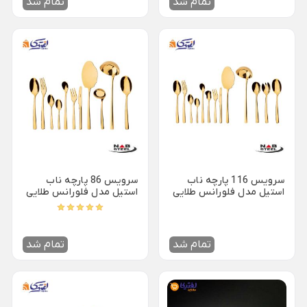
تمام شد
تمام شد
ظروف چینی هتلی
قندان شیشه ای و بلور
Back
ظروف چینی هتلی
×
چینی هما
چینی هتلی تقدیس
چینی هتلی زرین
ظروف استیل هتلی
قاشق چنگال هتلی
سرویس 116 پارچه ناب
سرویس 86 پارچه ناب
استیل مدل فلورانس طلایی
استیل مدل فلورانس طلایی
آسیاب قهوه هتلی
PVD با جعبه کادویی
PVD جعبه چوبی
کلمن هتلی
تمام شد
تمام شد