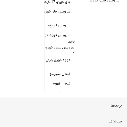
سرویس چینی کودک
چای خوری 17 پارچه
Back
کاسه سالاد خور
سرویس چای خوری چینی زرین
×
سالاد خوری چ
سرویس کاپوچینو و لاته
سرویس قهوه خوری
کاسه ماست 
Back
سرویس پیال
سرویس قهوه خوری
×
سرویس قاب 
قهوه خوری چینی زرین
فنجان اسپرسو
فنجان قهوه
فنجان کاپوچینو
برندها
ظروف سرو و پذیرایی
Back
ظروف سرو و پذیرایی
مقاله‌ها
×