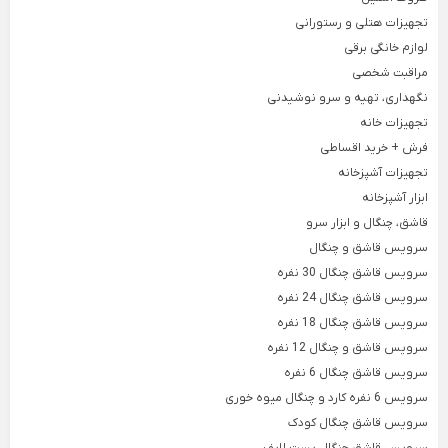
Back
×
تجهیزات هتلی و رستورانی
سطل و زمین شوی
فیلتر بیرونی یخچال
×
لوازم خانگی برقی
فیلتر لیوانی جنرال الکتریک
سطل و تی لیمون
مراقبت شخصی
نگهداری، تهیه و سرو نوشیدنی
فیلتر لیوانی یخچال
سطل و تی یونیک
تجهیزات خانه
فیلتر یخچال بوش
فرش + خرید اقساطی
فیلتر یخچال سامسونگ
تجهیزات آشپزخانه
ابزار آشپزخانه
فیلتر یخچال ساید
قاشق، چنگال و ابزار سرو
فیلتر یخچال ویرپول
سرویس قاشق و چنگال
سرویس قاشق چنگال 30 نفره
جرم گیر لباسشویی و کتری
سرویس قاشق چنگال 24 نفره
بوگیر یخچال
سرویس قاشق چنگال 18 نفره
فرش + خرید اقساطی
سرویس قاشق و چنگال 12 نفره
خوشبو کننده هوا
تجهیزات آشپزخانه
سرویس قاشق چنگال 6 نفره
دستمال پارچه ای خانه و آشپزخانه
Back
سرویس 6 نفره کارد و چنگال میوه خوری
تجهیزات آشپزخانه
سرویس قاشق چنگال کودک
×