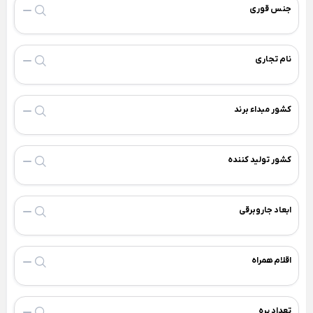
Back
×
جنس قوری
سطل و زمین شوی
فیلتر بیرونی یخچال
×
فیلتر لیوانی جنرال الکتریک
سطل و تی لیمون
نام تجاری
فیلتر لیوانی یخچال
سطل و تی یونیک
فیلتر یخچال بوش
کشور مبداء برند
فیلتر یخچال سامسونگ
فیلتر یخچال ساید
کشور تولید کننده
فیلتر یخچال ویرپول
جرم گیر لباسشویی و کتری
ابعاد جاروبرقی
بوگیر یخچال
فرش + خرید اقساطی
خوشبو کننده هوا
تجهیزات آشپزخانه
اقلام همراه
دستمال پارچه ای خانه و آشپزخانه
Back
تجهیزات آشپزخانه
×
تعداد پره