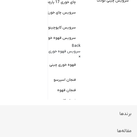
سرویس چینی کودک
چای خوری 17 پارچه
Back
کاسه سالاد خور
سرویس چای خوری چینی زرین
×
سالاد خوری چ
سرویس کاپوچینو و لاته
سرویس قهوه خوری
کاسه ماست 
Back
سرویس پیال
سرویس قهوه خوری
×
سرویس قاب 
قهوه خوری چینی زرین
فنجان اسپرسو
فنجان قهوه
فنجان کاپوچینو
برندها
ظروف سرو و پذیرایی
Back
ظروف سرو و پذیرایی
مقاله‌ها
×