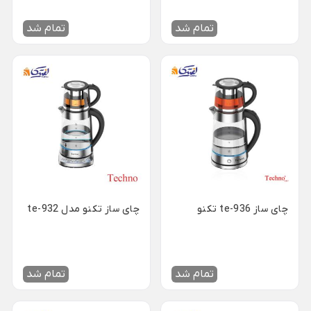
ظروف چینی هتلی
قندان شیشه ای و بلور
Back
تمام شد
تمام شد
ظروف چینی هتلی
×
چینی هما
چینی هتلی تقدیس
چینی هتلی زرین
ظروف استیل هتلی
قاشق چنگال هتلی
آسیاب قهوه هتلی
چای ساز te-936 تکنو
چای ساز تکنو مدل te-932
کلمن هتلی
تمام شد
تمام شد