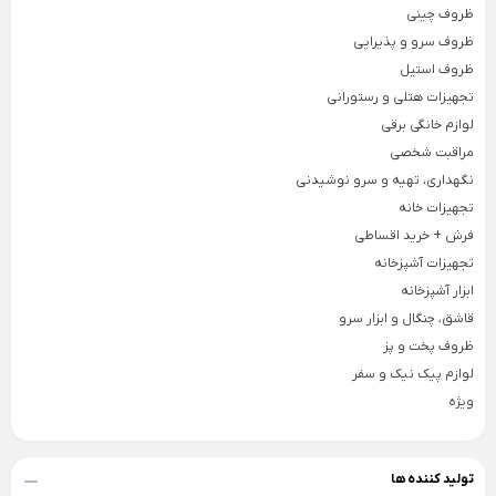
ظروف چینی
×
ظروف سرو و پذیرایی
شعله افکن
ظروف استیل
اجاق گاز مسافرتی
تجهیزات هتلی و رستورانی
سرویس ظروف پیک نیک
لوازم خانگی برقی
مراقبت شخصی
فلاسک غذا
نگهداری، تهیه و سرو نوشیدنی
ست پیک نیک پلاستیکی
تجهیزات خانه
فرش + خرید اقساطی
ست پیک نیک لیمون
تجهیزات آشپزخانه
وسایل مسافرت
ابزار آشپزخانه
قاشق، چنگال و ابزار سرو
ظروف پخت و پز
لوازم پیک نیک و سفر
ویژه
تولید کننده ها