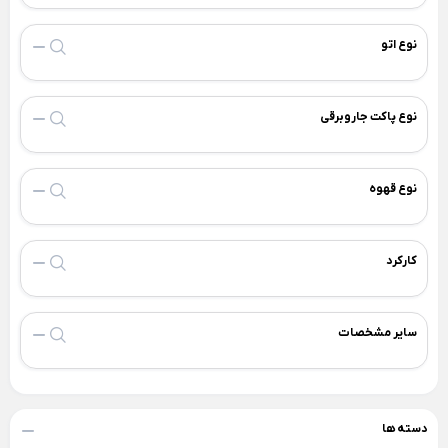
ست کاسه
تابه کربنی
زیر 300
×
نوع اتو
ست کاسه پلاستیکی لیمون
تابه یونیک
پیشنهاد مشتریان
ماهیتابه بزرگ
کادویی
جا نان
نوع پاکت جاروبرقی
پرفروش ترین ها
Back
جا نان
جدیدترین‌ها
×
نوع قهوه
جا نانی پلاستیکی لیمون
تابستانی خنک با لفتیکا
پیشنهاد اقتصادی لفتیکا
سطل برنج، قند و شکر
کارکرد
شگفتانه یلدایی
Back
سطل برنج، قند و شکر
کادو روز مادر
×
کادو روز پدر
سایر مشخصات
سطل برنج یونیک
کادویی
جا ماکارونی
کودک
لوازم پیک نیک و سفر
ظرف اکرولیک لیمون
Back
دسته ها
لوازم پیک نیک و سفر