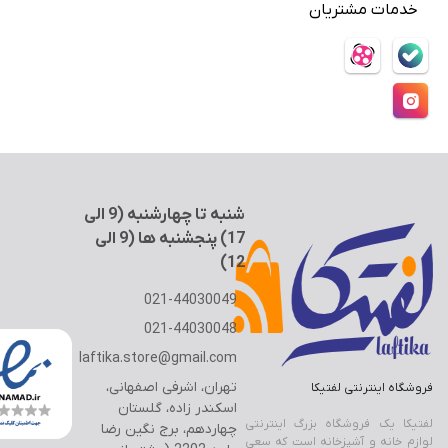
خدمات مشتریان
ج
ی
درباره ما
ه
ن
سوالات متداول
(
9
شرایط استفاده
ا
حریم خصوصی
ل
حساب کاربری
ی
1
7
)
شنبه تا چهارشنبه (9 الی
17) پنجشنبه ها (9 الی
12)
021-44030049
021-44030048
laftika.store@gmail.com
تهران، اشرفی اصفهانی،
فروشگاه اینترنتی لفتیکا
اسکندر زاده، گلستان
لفتیکا یک فروشگاه بزرگ اینترنتی
چهاردهم، برج نگین رضا
لوازم خانه و آشپزخانه است که سعی