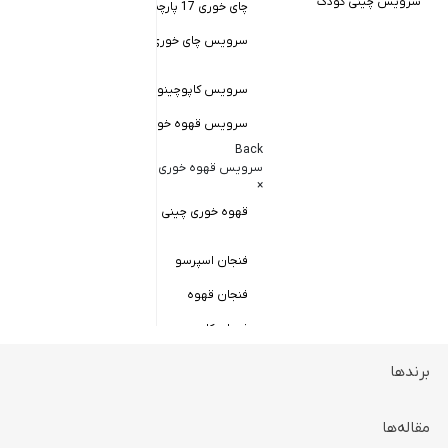
سرویس چینی کودک
چای خوری 17 پارچه
Back
کاسه سالاد خور
سرویس چای خوری چینی زرین
×
سالاد خوری چ
سرویس کاپوچینو و لاته
سرویس قهوه خوری
کاسه ماست 
Back
سرویس پیال
سرویس قهوه خوری
×
سرویس قاب 
قهوه خوری چینی زرین
فنجان اسپرسو
فنجان قهوه
فنجان کاپوچینو
برندها
ظروف سرو و پذیرایی
Back
ظروف سرو و پذیرایی
مقاله‌ها
×