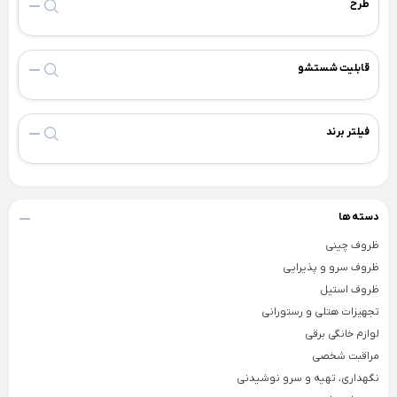
طرح
Back
×
سطل و زمین شوی
فیلتر بیرونی یخچال
×
فیلتر لیوانی جنرال الکتریک
سطل و تی لیمون
قابلیت شستشو
فیلتر لیوانی یخچال
سطل و تی یونیک
فیلتر یخچال بوش
فیلتر برند
فیلتر یخچال سامسونگ
فیلتر یخچال ساید
فیلتر یخچال ویرپول
دسته ها
ظروف چینی
جرم گیر لباسشویی و کتری
ظروف سرو و پذیرایی
بوگیر یخچال
ظروف استیل
فرش + خرید اقساطی
تجهیزات هتلی و رستورانی
خوشبو کننده هوا
تجهیزات آشپزخانه
لوازم خانگی برقی
دستمال پارچه ای خانه و آشپزخانه
Back
مراقبت شخصی
تجهیزات آشپزخانه
نگهداری، تهیه و سرو نوشیدنی
×