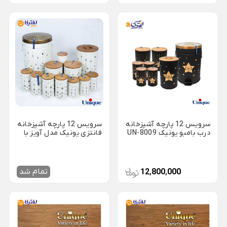
ظروف چینی هتلی
قندان شیشه ای و بلور
Back
ظروف چینی هتلی
×
چینی هما
چینی هتلی تقدیس
چینی هتلی زرین
ظروف استیل هتلی
سرویس 12 پارچه آشپزخانه
سرویس 12 پارچه آشپزخانه
قاشق چنگال هتلی
درب بامبو یونیک UN-8009
فانتزی یونیک مدل آویز با
درب بامبو UN-8005 (توقف
آسیاب قهوه هتلی
تولید)*
کلمن هتلی
تمام شد
12٬800٬000