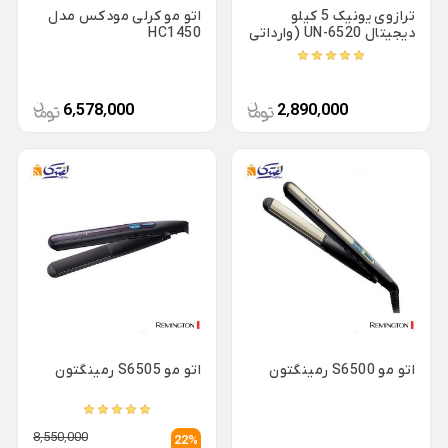
ظروف چینی هتلی
ترازوی یونیک 5 کیلو
اتو مو کرلی مودکس مدل
قندان شیشه ای و بلور
دیجیتال UN-6520 (وارداتی
HC1450
Back
اصل)
ظروف چینی هتلی
×
چینی هما
6٬578٬000
2٬890٬000
چینی هتلی تقدیس
چینی هتلی زرین
ظروف استیل هتلی
قاشق چنگال هتلی
آسیاب قهوه هتلی
کلمن هتلی
اتو مو S6500 رمینگتون
اتو مو S6505 رمینگتون
8٬550٬000
22%