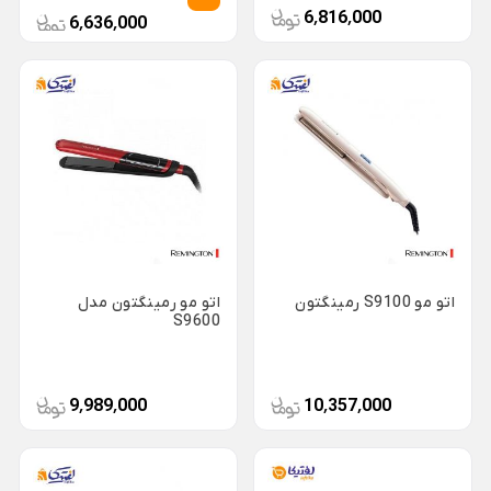
6٬816٬000
6٬636٬000
لوازم خانگی برقی
Back
لوازم خانگی برقی
×
لوازم پخت و پز
نوشیدنی ساز
خردکن و غذاساز
Back
Back
Back
لوازم پخت و پز
نوشیدنی ساز
خردکن و غذاساز
×
×
×
سرخ کن
دستگاه قهوه ساز
خردکن برقی
Back
Back
Back
سرخ کن
دستگاه قهوه ساز
خردکن برقی
اتو مو S9100 رمینگتون
اتو مو رمینگتون مدل
×
×
×
S9600
سرخ کن فیلیپس
اسپرسو ساز
خردکن تکنو
سرخ کن مودکس
اسپرسو ساز آسیاب دار
خردکن مولینکس
9٬989٬000
10٬357٬000
اسپرسو ساز با مخزن شیر
ساندویچ ساز
همزن برقی
اسپرسو ساز مودکس
Back
Back
ساندویچ ساز
همزن برقی
قهوه ساز مودکس