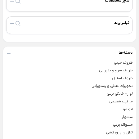
سایر مشخصات
×
شعله افکن
فیلتر برند
اجاق گاز مسافرتی
سرویس ظروف پیک نیک
فلاسک غذا
دسته ها
ست پیک نیک پلاستیکی
ظروف چینی
ست پیک نیک لیمون
ظروف سرو و پذیرایی
وسایل مسافرت
ظروف استیل
تجهیزات هتلی و رستورانی
لوازم خانگی برقی
مراقبت شخصی
اتو مو
سشوار
مسواک برقی
ترازوی وزن کشی