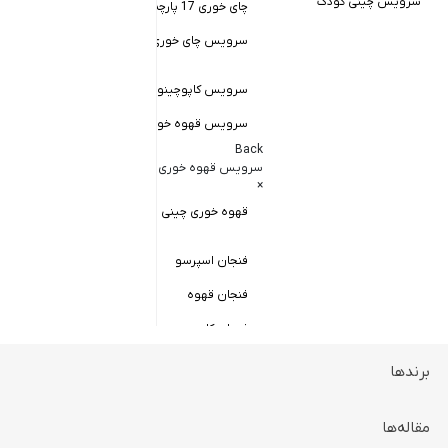
سرویس چینی کودک
چای خوری 17 پارچه
Back
کاسه سالاد خور
سرویس چای خوری چینی زرین
×
سالاد خوری چ
سرویس کاپوچینو و لاته
سرویس قهوه خوری
کاسه ماست 
Back
سرویس پیال
سرویس قهوه خوری
×
سرویس قاب 
قهوه خوری چینی زرین
فنجان اسپرسو
فنجان قهوه
فنجان کاپوچینو
برندها
ظروف سرو و پذیرایی
Back
ظروف سرو و پذیرایی
مقاله‌ها
×