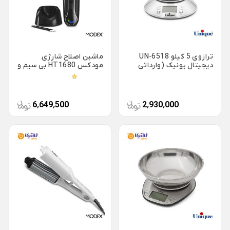
شکلات خوری شیشه ای
سوفله خوری یونیک
Back
سینی استیل
×
پارچ و لیوان بلور
قابلمه استیل
سینی استیل یونیک
Back
فنجان شیشه و بلور
قابلمه استیل
ترازوی 5 کیلو UN-6518
ماشین اصلاح شارژی
سینی پارس استیل
Back
×
دیجیتال یونیک (وارداتی
مودکس HT1680 بی سیم و
فنجان شیشه و بلور
اصل)
با سیم 5 شانه
قابلمه استیل یونیک
×
کاسه استیل
فنجان بلینک مکس
قابلمه پارس استیل
شکلات خوری استیل
6٬649٬500
2٬930٬000
فنجان پاشاباغچه
بشقاب استیل
فنجان لومینارک
تابه سرو استیل
تجهیزات هتلی و رستورانی
تابه شیشه و بلور
Back
پیش دستی شیشه ای
تجهیزات هتلی و رستورانی
×
استکان کمر باریک
ظروف هتلی اپال
سس خوری شیشه و بلور
آسیاب صنعتی خانگی
یخدان شیشه و بلور