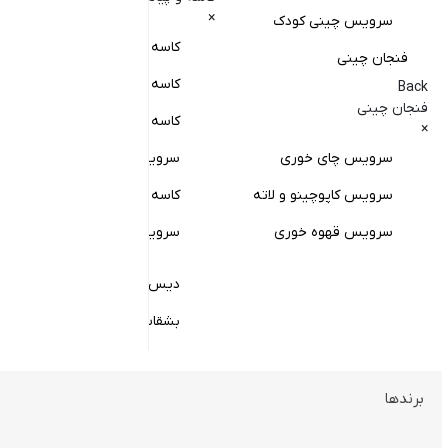
×
سرویس چینی کودک
سایر 
کاسه آبگوشت خوری
Back
فنجان چینی
سایر اقل
کاسه سالاد خوری
Back
×
فنجان چینی
کاسه ماست خوری
شک
×
سرویس چای خوری
سرویس پیاله
سس
سرویس کاپوچینو و لاته
کاسه در دار چینی
وا
سرویس قهوه خوری
سرویس قاب و قدح
جا
جا
دیس چینی
شی
بشقاب چینی
زی
ماگ چینی
جا
چینی رنگی یا آلگرو
برندها
سوپ خوری
سم