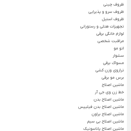
ظروف چینی
آون توستر
ظروف سرو و پذیرایی
ظروف استیل
تجهیزات هتلی و رستورانی
لوازم خانگی برقی
مراقبت شخصی
تجهیزات آشپزخانه
اتو مو
سشوار
مسواک برقی
Back
ترازوی وزن کشی
تجهیزات آشپزخانه
برس مو برقی
×
ماشین اصلاح
سرویس آشپزخانه
ظروف نگهدارنده مواد غذایی
خط زن وی جی آر
Back
Back
ماشین اصلاح بدن
سرویس آشپزخانه
ظروف نگهدارنده مواد غذایی
ماشین اصلاح بدن فیلیپس
×
×
ماشین اصلاح براون
سرویس جهیزیه پلاستیکی کامل
درپوش مایکروفری
ماشین اصلاح بی سیم
ماشین اصلاح پاناسونیک
سرویس آشپزخانه 16 پارچه
سبزی خشک کن