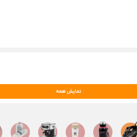
جای قاشق و چنگال چوبی
زات سرویس بهداشتی
مرتب سازی یا ارگانایزر
Back
 سرویس بهداشتی
مرتب سازی یا ارگانایزر
×
 سرویس بهداشتی
جعبه لوازم خیاطی
جی حمام
جعبه نظم دهنده
حوله
دراور
نمایش همه
مایعی
لوازم پلاستیکی خانه
 دستمال رولی
Back
لوازم پلاستیکی خانه
 پودری
×
 مسواک