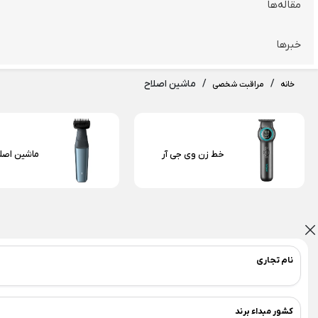
مقاله‌ها
نمکدان چینی
گل
فلفل پاش چینی
سر
خبرها
ظروف سرو و پذیرایی
/
/
ماشین اصلاح
خانه
مراقبت شخصی
Back
ظروف سرو و پذیرایی
×
ظروف شیشه و بلور
اردو خوری
ظروف اپ
خط زن وی جی آر
ماشین اصل
Back
Back
Back
ظروف شیشه و بلور
اردو خوری
ظروف اپال
×
×
×
کاسه و پیاله شیشه ای
اردو خوری شیشه ای
سرویس 
شیرینی خوری شیشه ای
اردورخوری چوبی
بشقاب
نام تجاری
لیوان شیشه و بلور
اردورخوری چینی
کاسه 
پارچ شیشه ای
بشقا
کشور مبداء برند