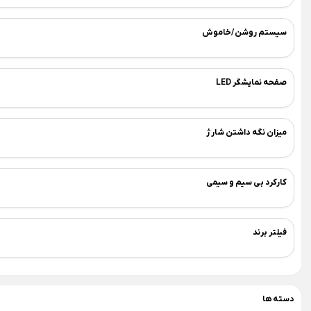
×
صوتی و تصویری
لوازم پخت و پز
یخچال 
سیستم روشن/خاموش
Back
Back
Back
صوتی و تصویری
لوازم پخت و پز
یخچال و ف
×
×
×
صفحه نمایشگر LED
تلویزیون + خرید اقساطی
سرخ کن
یخچ
اسپیکر بلوتوثی کوچک
ساندویچ ساز
یخچ
میزان نگه داشتن شارژ
اسپیکر دسکتاپ یا رومیزی
توستر نان
یخچا
اسپیکر باند بزرگ خانگی
پلوپز
یخچ
کارکرد بی سیم و سیمی
ساندبار
بخارپز
زودپز برقی
فیلتر برند
گریل برقی
مایکروویو و سولاردام
کباب پز برقی
دسته ها