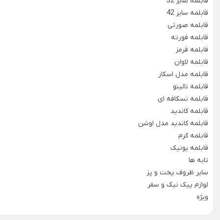
قابلمه سایز 32
تابه شیشه و بلور
آسیاب صنعتی خانگی
قابلمه سایز 42
قابلمه صورتی
پیش دستی شیشه ای
ظروف چینی هتلی
قابلمه فورته
Back
استکان کمر باریک
قابلمه قرمز
ظروف چینی هتلی
قابلمه لاوان
سس خوری شیشه و بلور
×
قابلمه مدل اسکار
چینی هما
یخدان شیشه و بلور
قابلمه نالینو
چینی هتلی تقدیس
قابلمه نسکافه ای
قندان شیشه ای و بلور
قابلمه کاندید
چینی هتلی زرین
قابلمه کاندید مدل اوشن
قابلمه کرم
ظروف استیل هتلی
قابلمه یونیک
قاشق چنگال هتلی
تابه ها
سایر ظروف پخت و پز
آسیاب قهوه هتلی
لوازم پیک نیک و سفر
کلمن هتلی
ویژه