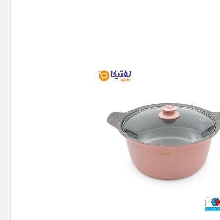
 خزر
ترازوی آشپزخانه
شی
Back
ترازوی آشپزخانه
ری
×
یزی کوچک
ترازو 5 کیلویی
ورد
ترازو آشپزخانه دیجیتال
ژی
ترازو میگل
دکس
ترازو یونیک
ا
ور و رطوبت ساز