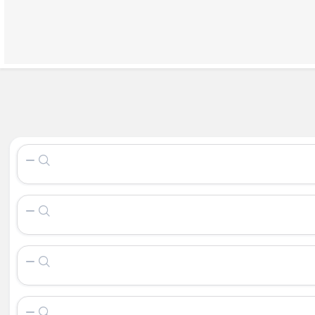
×
ظرف خلال دندان
بی
شیرخوری چینی
زیر سیگاری هتلی
مبو
جا دستمال چینی
Back
چوبی
جا دستمال چینی
×
بی
جا دستمالی
وبی مربع
جا دستمالی لیمون
وبی
وبی
ی