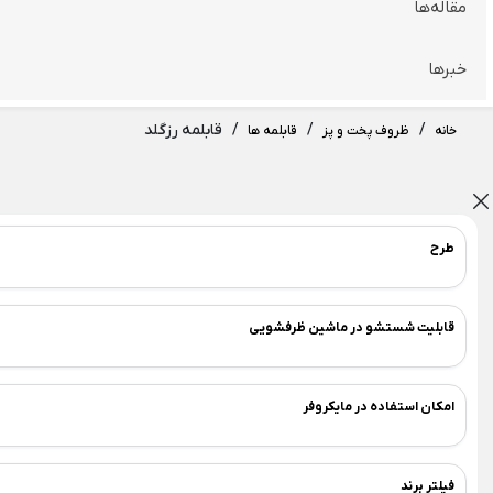
مقاله‌ها
ظروف سرو و پذیرایی
×
ظروف شیشه و بلور
اردو خوری
بشقاب
خبرها
Back
Back
ظروف شیشه و بلور
اردو خوری
/
/
/
قابلمه رزگلد
خانه
ظروف پخت و پز
قابلمه ها
×
×
لیوان شیشه و بلور
اردو خوری شیشه ای
Back
Back
لیوان شیشه و بلور
اردو خوری شیشه ای
طرح
×
×
نیم لیوان
اردو خوری شیشه ای لیمون
استکان پاشاباغچه
قابلیت شستشو در ماشین ظرفشویی
اردورخوری چوبی
گیلاس پاشاباغچه
Back
اردورخوری چوبی
لیوان بلینک مکس
امکان استفاده در مایکروفر
×
لیوان پاشاباغچه
اردورخوری چوبی گرد
Back
فیلتر برند