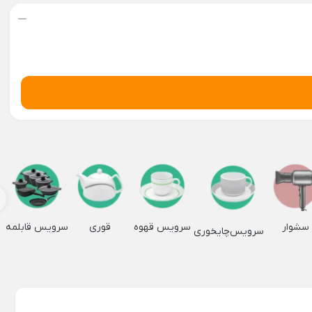
سرمایش
گرمایشی
Back
مایش
گرمایشی
×
هیتر برقی
بخاری گازی
سشوار
سرویس قهوه
قوری
سرویس قابلمه
سرویس‌چایخوری
لوازم خانگی ویژه برقی
اده
Back
ل
لوازم خانگی ویژه برقی
×