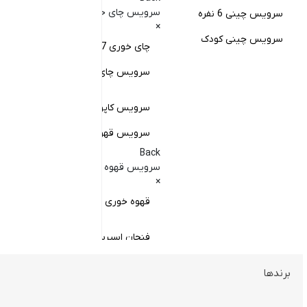
کا
سرویس چای خوری
سرویس چینی 6 نفره
×
کا
سرویس چینی کودک
چای خوری 17 پارچه
Back
کاسه
سرویس چای خوری چینی زرین
×
سا
سرویس کاپوچینو و لاته
سرویس قهوه خوری
کا
Back
سر
سرویس قهوه خوری
×
سر
قهوه خوری چینی زرین
فنجان اسپرسو
فنجان قهوه
برندها
ظروف سرو و پذیرایی
فنجان کاپوچینو
Back