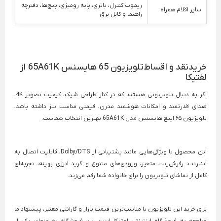
ریموت کنترل، باتری، پایه رومیزی، پیچ‌ها، دفترچه
سایر اقلام همراه
راهنما و کابل برق
خریدنقد و اقساط تلویزیون 65 هایسنس 65A61K از
لفتیکا
اگر به دنبال تلویزیونی هستید که در کنار طراحی شیک، کیفیت تصویر 4K،
صدای قدرتمند و امکانات هوشمند مدرن، قیمتی مناسب نیز داشته باشد،
تلویزیون ۶۵ اینچ هایسنس مدل 65A61K بهترین انتخاب شماست.
این محصول با ویژگی‌هایی مانند پشتیبانی از Dolby/DTS، قابلیت اتصال به
اینترنت، رفرش‌ریت متغیر، ورودی‌های متنوع و گرید انرژی بهینه، تجربه‌ای
کامل از تماشای تلویزیون را برای خانواده شما رقم می‌زند.
برای خرید این تلویزیون با مناسب‌ترین قیمت بازار و گارانتی معتبر، پیشنهاد ما
مراجعه به فروشگاه اینترنتی لفتیکا است. این فروشگاه به عنوان یکی از