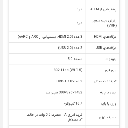
پشتیبانی از ALLM
دارد
رفرش ریت متغیر
دارد
(VRR)
درگاه‌های HDMI
3 عدد (HDMI 2.0، پشتیبانی از ARC و eARC)
درگاه‌های USB
2 عدد (USB 2.0)
بلوتوث
نسخه 5.0
وای فای
802.11ac (Wi-Fi 5)
گیرنده دیجیتال
DVB-T / DVB-T2
ابعاد با پایه
1452×896×300 میلی‌متر
وزن با پایه
16.7 کیلوگرم
گرید انرژی A – مصرف 0.5 وات در حالت
مصرف انرژی
آماده‌به‌کار