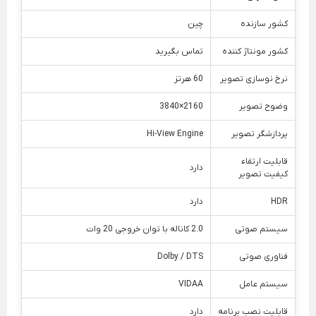
کشور سازنده
چین
کشور مونتاژ کننده
تماس بگیرید
نرخ نوسازی تصویر
60 هرتز
وضوح تصویر
2160×3840
پردازشگر تصویر
Hi-View Engine
قابلیت ارتقاء
دارد
کیفیت تصویر
HDR
دارد
سیستم صوتی
2.0 کاناله با توان خروجی 20 وات
فناوری صوتی
Dolby / DTS
سیستم عامل
VIDAA
قابلیت نصب برنامه
دارد