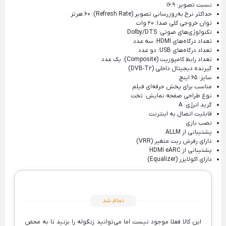
نسبت تصویر: ۱۶:۹
حداکثر نرخ به‌روزرسانی تصویر (Refresh Rate): ۶۰ هرتز
توان خروجی کلی صدا: ۲۰ وات
تکنولوژی‌های صوتی: Dolby/DTS
تعداد درگاه‌های HDMI: سه عدد
تعداد درگاه‌های USB: دو عدد
تعداد رابط کامپوزیت (Composite): یک عدد
گیرنده دیجیتال داخلی (DVB-T۲)
سایز: ۶۵ اینچ
مناسب برای پخش حرفه‌ای فیلم
نوع طراحی صفحه نمایش: تخت
گرید انرژی: A
قابلیت اتصال به اینترنت
نصب بازی
پشتیبانی از ALLM
دارای رفرش ریت متغیر (VRR)
پشتیبانی از HDMI eARC
دارای اکولایزر (Equalizer)
تمام شد
این کالا فعلا موجود نیست اما می‌توانید زنگوله را بزنید تا به محض