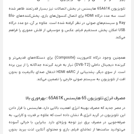
تلویزیون 65A61K هایسنس در بخش اتصالات نیز بسیار قدرتمند ظاهر شده
است. سه عدد درگاه HDMI برای اتصال کنسول‌های بازی، پخش‌کننده‌های Blu-
Ray و سیستم‌های صوتی در نظر گرفته شده است. علاوه بر آن، دو عدد درگاه
USB امکان پخش مستقیم فیلم، عکس و موسیقی از فلش مموری را فراهم
می‌کند.
همچنین وجود درگاه کامپوزیت (Composite) برای دستگاه‌های قدیمی‌تر و
گیرنده دیجیتال داخلی (DVB-T2) نیاز به خرید گیرنده جداگانه را از بین برده
است. از سوی دیگر، پشتیبانی از HDMI eARC انتقال صدای باکیفیت و بدون
افت از تلویزیون به سیستم صوتی خارجی را تضمین می‌کند.
مصرف انرژی تلویزیون 65 هایسنس 65A61K ؛ بهره‌وری بالا
در عصر جدید که مصرف بهینه انرژی اهمیت بالایی دارد، هایسنس با قرار دادن
این تلویزیون در گرید انرژی A نشان داده است که علاوه بر قدرت و کارایی، به
صرفه‌جویی در مصرف برق نیز توجه ویژه‌ای دارد. بنابراین با خیالی آسوده
می‌توانید ساعت‌ها از تماشای فیلم، بازی و محتوای آنلاین لذت ببرید بدون