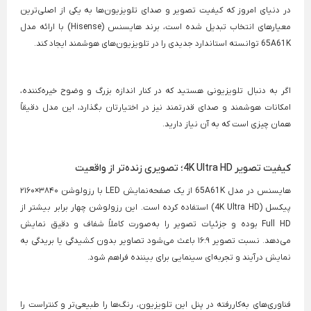
در دنیای امروز که کیفیت تصویر و صدای تلویزیون‌ها به یکی از اصلی‌ترین
معیارهای انتخاب تبدیل شده است، برند هایسنس (Hisense) با ارائه مدل
65A61K توانسته استاندارد جدیدی را در تلویزیون‌های هوشمند ایجاد کند.
اگر به دنبال تلویزیونی هستید که در کنار اندازه بزرگ و وضوح خیره‌کننده،
امکانات هوشمند و صدای قدرتمند نیز در اختیارتان بگذارد، این مدل دقیقاً
همان چیزی است که به آن نیاز دارید.
کیفیت تصویر 4K Ultra HD؛ تصویری زنده‌تر از واقعیت
هایسنس در مدل 65A61K از یک صفحه‌نمایش LED با رزولوشن ۳۸۴۰×۲۱۶۰
پیکسل (4K Ultra HD) استفاده کرده است. این رزولوشن چهار برابر بیشتر از
Full HD بوده و جزئیات تصویر را به‌صورت کاملاً شفاف و دقیق نمایش
می‌دهد. نسبت تصویر ۱۶:۹ باعث می‌شود تصاویر بدون کشیدگی یا بریدگی به
نمایش درآیند و تجربه‌ای سینمایی برای بیننده فراهم شود.
فناوری‌های به‌کاررفته در پنل این تلویزیون، رنگ‌ها را طبیعی‌تر و کنتراست را