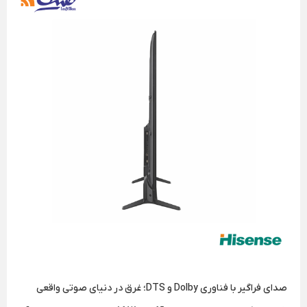
صدای فراگیر با فناوری Dolby و DTS؛ غرق در دنیای صوتی واقعی