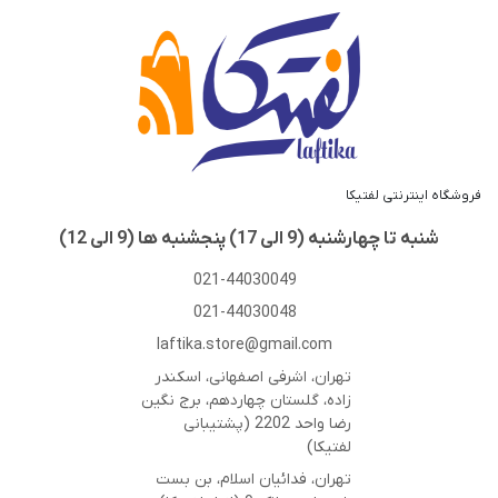
شرایط استفاده
حریم خصوصی
حساب کاربری
فروشگاه اینترنتی لفتیکا
شنبه تا چهارشنبه (9 الی 17) پنجشنبه ها (9 الی 12)
021-44030049
021-44030048
laftika.store@gmail.com
تهران، اشرفی اصفهانی، اسکندر
زاده، گلستان چهاردهم، برج نگین
رضا واحد 2202 (پشتیبانی
لفتیکا)
تهران، فدائیان اسلام، بن بست