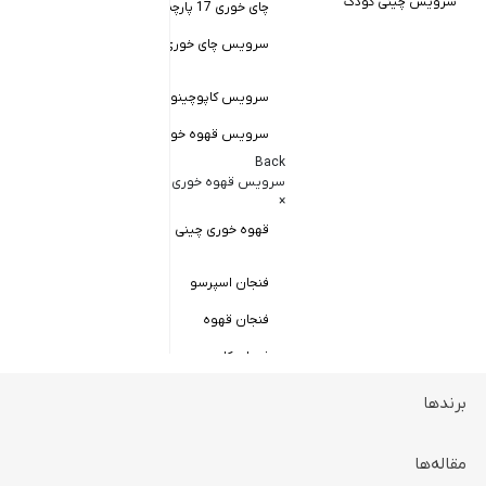
سرویس چینی کودک
چای خوری 17 پارچه
Back
کاسه سالاد خور
سرویس چای خوری چینی زرین
×
سالاد خوری چ
سرویس کاپوچینو و لاته
سرویس قهوه خوری
کاسه ماست 
Back
سرویس پیال
سرویس قهوه خوری
×
سرویس قاب 
قهوه خوری چینی زرین
فنجان اسپرسو
فنجان قهوه
فنجان کاپوچینو
برندها
ظروف سرو و پذیرایی
Back
ظروف سرو و پذیرایی
مقاله‌ها
×