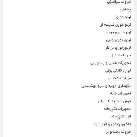
ظروف سرامیکی
بشقاب
لوازم خانگی برقی
اردو خوری
Back
اردو خوری شیشه ای
لوازم خانگی برقی
×
اردورخوری چوبی
لوازم پخت و پز
نوشیدنی ساز
خردکن و غذاساز
اردورخوری چینی
Back
Back
Back
اردورخوری در دار
لوازم پخت و پز
نوشیدنی ساز
خردکن و غذاساز
ظروف استیل
×
×
×
تجهیزات هتلی و رستورانی
سرخ کن
دستگاه قهوه ساز
خردکن برقی
لوازم خانگی برقی
Back
Back
Back
مراقبت شخصی
سرخ کن
دستگاه قهوه ساز
خردکن برقی
×
×
×
نگهداری، تهیه و سرو نوشیدنی
سرخ کن فیلیپس
اسپرسو ساز
خردکن تکنو
تجهیزات خانه
فرش + خرید اقساطی
سرخ کن مودکس
اسپرسو ساز آسیاب دار
خردکن مولینکس
تجهیزات آشپزخانه
اسپرسو ساز با مخزن شیر
ابزار آشپزخانه
ساندویچ ساز
همزن برقی
اسپرسو ساز مودکس
قاشق، چنگال و ابزار سرو
Back
Back
ساندویچ ساز
همزن برقی
ظروف پخت و پز
قهوه ساز مودکس