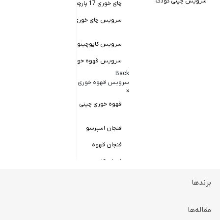
سرویس چینی کودک
چای خوری 17 پارچه
Back
کاسه سالاد خور
سرویس چای خوری چینی زرین
×
سالاد خوری چ
سرویس کاپوچینو و لاته
سرویس قهوه خوری
کاسه ماست 
Back
سرویس پیال
سرویس قهوه خوری
×
سرویس قاب 
قهوه خوری چینی زرین
فنجان اسپرسو
فنجان قهوه
فنجان کاپوچینو
برندها
ظروف سرو و پذیرایی
Back
ظروف سرو و پذیرایی
مقاله‌ها
×