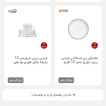
ظروف چینی هتلی
قندان شیشه ای و بلور
Back
ظروف چینی هتلی
×
چینی هما
چینی هتلی تقدیس
چینی هتلی زرین
ظروف استیل هتلی
نعلبکی زیر استکانی چینی
چینی زرین سرویس 12
قاشق چنگال هتلی
زرین دوری سایز 13 طرح
پارچه چای خوری وینچی
رویال پلاتینی
طرح رویال پلاتینی
آسیاب قهوه هتلی
کلمن هتلی
تمام شد
تمام شد
نمایش راهنمای خرید و توضیحات