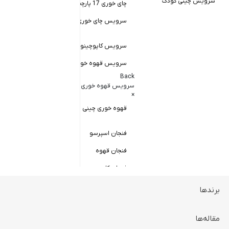
سرویس چینی کودک
چای خوری 17 پارچه
Back
کاسه سالاد خور
سرویس چای خوری چینی زرین
×
سالاد خوری چ
سرویس کاپوچینو و لاته
سرویس قهوه خوری
کاسه ماست 
Back
سرویس پیال
سرویس قهوه خوری
×
سرویس قاب 
قهوه خوری چینی زرین
فنجان اسپرسو
فنجان قهوه
فنجان کاپوچینو
برندها
ظروف سرو و پذیرایی
Back
ظروف سرو و پذیرایی
مقاله‌ها
×