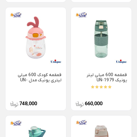
ظروف چینی هتلی
قندان شیشه ای و بلور
Back
ظروف چینی هتلی
×
چینی هما
چینی هتلی تقدیس
چینی هتلی زرین
ظروف استیل هتلی
قمقمه 600 میلی لیتر
قمقمه کودک 600 میلی
قاشق چنگال هتلی
یونیک UN-1979
لیتری یونیک مدل UN-
1961
آسیاب قهوه هتلی
کلمن هتلی
748٬000
660٬000