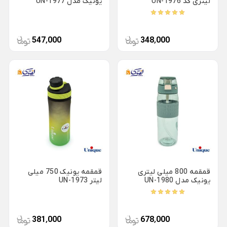
لیتری کد UN-1976
یونیک مدل UN-1977
شکلات خوری شیشه ای
سوفله خوری یونیک
Back
سینی استیل
×
پارچ و لیوان بلور
قابلمه استیل
547٬000
348٬000
سینی استیل یونیک
Back
فنجان شیشه و بلور
قابلمه استیل
سینی پارس استیل
Back
×
فنجان شیشه و بلور
قابلمه استیل یونیک
×
کاسه استیل
فنجان بلینک مکس
قابلمه پارس استیل
شکلات خوری استیل
فنجان پاشاباغچه
بشقاب استیل
فنجان لومینارک
تابه سرو استیل
تجهیزات هتلی و رستورانی
تابه شیشه و بلور
Back
پیش دستی شیشه ای
قمقمه 800 میلی لیتری
قمقمه یونیک 750 میلی
تجهیزات هتلی و رستورانی
یونیک مدل UN-1980
لیتر UN-1973
×
استکان کمر باریک
ظروف هتلی اپال
سس خوری شیشه و بلور
آسیاب صنعتی خانگی
381٬000
678٬000
یخدان شیشه و بلور