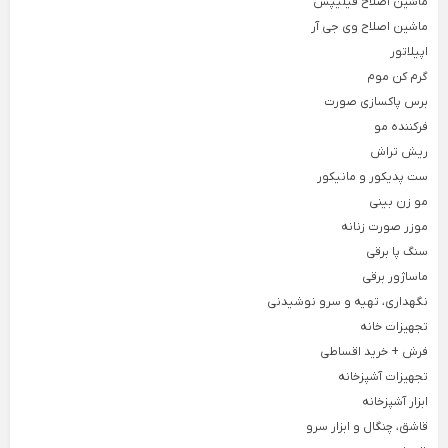
ماشین اصلاح فیلیپس
ماشین اصلاح وی جی آر
لوازم خانگی برقی
اپیلاتور
Back
گرم کن موم
لوازم خانگی برقی
×
برس پاکسازی صورت
فرکننده مو
لوازم پخت و پز
نوشیدنی ساز
خردکن و غذاساز
ریش تراش
Back
Back
Back
لوازم پخت و پز
نوشیدنی ساز
خردکن و غذاساز
ست پدیکور و مانیکور
×
×
×
مو زن بینی
سرخ کن
دستگاه قهوه ساز
خردکن برقی
موزر صورت زنانه
Back
Back
Back
سنگ پا برقی
سرخ کن
دستگاه قهوه ساز
خردکن برقی
×
ماساژور برقی
×
×
نگهداری، تهیه و سرو نوشیدنی
سرخ کن فیلیپس
اسپرسو ساز
خردکن تکنو
تجهیزات خانه
سرخ کن مودکس
اسپرسو ساز آسیاب دار
خردکن مولینکس
فرش + خرید اقساطی
اسپرسو ساز با مخزن شیر
تجهیزات آشپزخانه
ساندویچ ساز
همزن برقی
ابزار آشپزخانه
اسپرسو ساز مودکس
Back
Back
قاشق، چنگال و ابزار سرو
ساندویچ ساز
همزن برقی
قهوه ساز مودکس