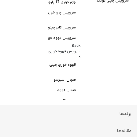
سرویس چینی کودک
چای خوری 17 پارچه
Back
کاسه سالاد خور
سرویس چای خوری چینی زرین
×
سالاد خوری چ
سرویس کاپوچینو و لاته
سرویس قهوه خوری
کاسه ماست 
Back
سرویس پیال
سرویس قهوه خوری
×
سرویس قاب 
قهوه خوری چینی زرین
فنجان اسپرسو
فنجان قهوه
فنجان کاپوچینو
برندها
ظروف سرو و پذیرایی
Back
ظروف سرو و پذیرایی
مقاله‌ها
×