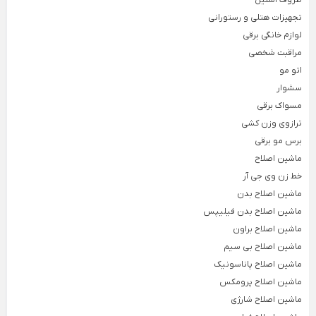
ظروف استیل
ظروف چینی هتلی
قندان شیشه ای و بلور
تجهیزات هتلی و رستورانی
Back
لوازم خانگی برقی
ظروف چینی هتلی
×
مراقبت شخصی
چینی هما
اتو مو
سشوار
چینی هتلی تقدیس
مسواک برقی
ترازوی وزن کشی
چینی هتلی زرین
برس مو برقی
ظروف استیل هتلی
ماشین اصلاح
قاشق چنگال هتلی
خط زن وی جی آر
ماشین اصلاح بدن
آسیاب قهوه هتلی
ماشین اصلاح بدن فیلیپس
کلمن هتلی
ماشین اصلاح براون
ماشین اصلاح بی سیم
ماشین اصلاح پاناسونیک
ماشین اصلاح پرومکس
ماشین اصلاح شارژی