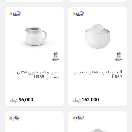
ظروف چینی هتلی
قندان شیشه ای و بلور
Back
ظروف چینی هتلی
×
چینی هما
چینی هتلی تقدیس
چینی هتلی زرین
ظروف استیل هتلی
قندان با درب هتلی تقدیس
سس و شیر خوری هتلی
قاشق چنگال هتلی
HR57
تقدیس HR58
آسیاب قهوه هتلی
کلمن هتلی
96٬000
162٬000