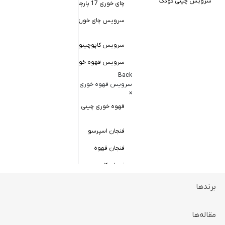
سرویس چینی کودک
چای خوری 17 پارچه
Back
کاسه سالاد خور
سرویس چای خوری چینی زرین
×
سالاد خوری چ
سرویس کاپوچینو و لاته
سرویس قهوه خوری
کاسه ماست 
Back
سرویس پیال
سرویس قهوه خوری
×
سرویس قاب 
قهوه خوری چینی زرین
فنجان اسپرسو
فنجان قهوه
فنجان کاپوچینو
برندها
ظروف سرو و پذیرایی
Back
ظروف سرو و پذیرایی
مقاله‌ها
×