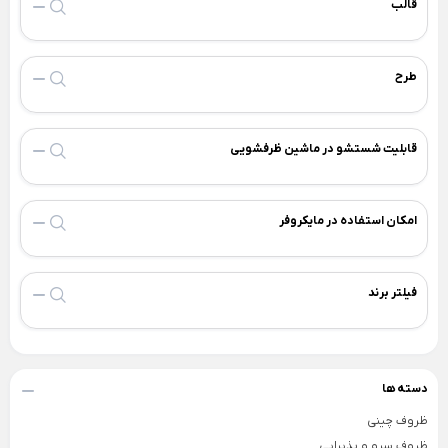
قالب
Back
×
سطل و زمین شوی
فیلتر بیرونی یخچال
×
فیلتر لیوانی جنرال الکتریک
سطل و تی لیمون
طرح
فیلتر لیوانی یخچال
سطل و تی یونیک
فیلتر یخچال بوش
قابلیت شستشو در ماشین ظرفشویی
فیلتر یخچال سامسونگ
فیلتر یخچال ساید
امکان استفاده در مایکروفر
فیلتر یخچال ویرپول
جرم گیر لباسشویی و کتری
فیلتر برند
بوگیر یخچال
فرش + خرید اقساطی
خوشبو کننده هوا
تجهیزات آشپزخانه
دستمال پارچه ای خانه و آشپزخانه
دسته ها
Back
تجهیزات آشپزخانه
ظروف چینی
×
ظروف سرو و پذیرایی