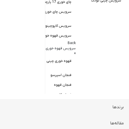
سرویس چینی کودک
چای خوری 17 پارچه
Back
کاسه سالاد خور
سرویس چای خوری چینی زرین
×
سالاد خوری چ
سرویس کاپوچینو و لاته
سرویس قهوه خوری
کاسه ماست 
Back
سرویس پیال
سرویس قهوه خوری
×
سرویس قاب 
قهوه خوری چینی زرین
فنجان اسپرسو
فنجان قهوه
فنجان کاپوچینو
برندها
ظروف سرو و پذیرایی
Back
ظروف سرو و پذیرایی
مقاله‌ها
×