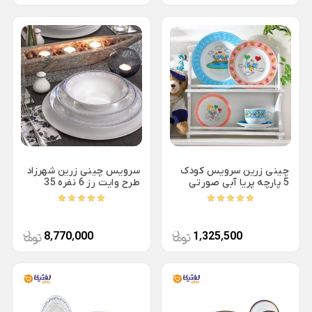
ظروف چینی هتلی
قندان شیشه ای و بلور
Back
ظروف چینی هتلی
×
چینی هما
چینی هتلی تقدیس
چینی هتلی زرین
ظروف استیل هتلی
چینی زرین سرویس کودک
سرویس چینی زرین شهرزاد
قاشق چنگال هتلی
5 پارچه پریا آبی صورتی
طرح وایت رز 6 نفره 35
پارچه
آسیاب قهوه هتلی
کلمن هتلی
8٬770٬000
1٬325٬500