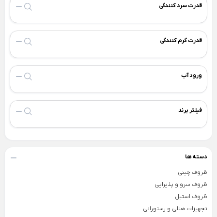
ظروف چینی هتلی
قدرت سرد کنندگی
قندان شیشه ای و بلور
Back
ظروف چینی هتلی
×
قدرت گرم کنندگی
چینی هما
چینی هتلی تقدیس
ورود آب
چینی هتلی زرین
ظروف استیل هتلی
فیلتر برند
قاشق چنگال هتلی
آسیاب قهوه هتلی
کلمن هتلی
دسته ها
ظروف چینی
ظروف سرو و پذیرایی
ظروف استیل
تجهیزات هتلی و رستورانی