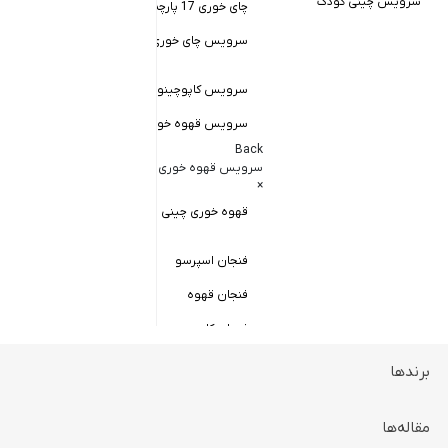
سرویس چینی کودک
چای خوری 17 پارچه
Back
کاسه سالاد خور
سرویس چای خوری چینی زرین
×
سالاد خوری چ
سرویس کاپوچینو و لاته
سرویس قهوه خوری
کاسه ماست 
Back
سرویس پیال
سرویس قهوه خوری
×
سرویس قاب 
قهوه خوری چینی زرین
فنجان اسپرسو
فنجان قهوه
فنجان کاپوچینو
برندها
ظروف سرو و پذیرایی
Back
ظروف سرو و پذیرایی
مقاله‌ها
×