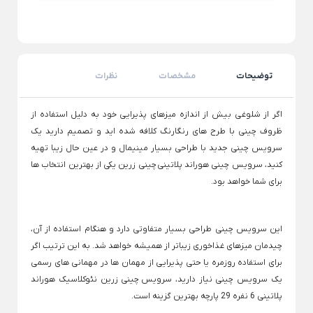
لوازم خانگی برقی
Back
لوازم خانگی برقی
×
توضیحات
مشخصات
نظرات
لوازم پخت و پز
لوازم شستشو و نظافت
نوشیدنی ساز
Back
Back
Back
اگر از شلوغی بیش از اندازه میزهای پذیرایی خود به دلیل استفاده از
لوازم پخت و پز
لوازم شستشو و نظافت
نوشیدنی ساز
ظروف چینی با طرح های رنگارنگ کلافه شده اید و تصمیم دارید یک
×
×
×
سرویس چینی جدید با طراحی بسیار مینیمال و در عین حال زیبا تهیه
سرخ کن
جاروبرقی
دستگاه قهوه ساز
کنید، سرویس چینی هوراند پلاتینی
چینی زرین
یکی از بهترین انتخاب ها
Back
Back
Back
سرخ کن
جاروبرقی
دستگاه قهوه ساز
برای شما خواهد بود.
×
×
×
سرخ کن فیلیپس
جارو برقی عصایی
اسپرسو ساز
این سرویس چینی طراحی بسیار متفاوتی دارد و هنگام استفاده از آن،
سرخ کن مودکس
جارو برقی بی صدا
اسپرسو ساز آسیاب د
چیدمان میزهای غذاخوری زیباتر از همیشه خواهد شد. به این ترتیب اگر
جارو برقی پاناسونیک
اسپرسو ساز با مخز
برای استفاده روزمره یا حتی پذیرایی از مهمان ها در مهمانی های رسمی
ساندویچ ساز
یک سرویس چینی نیاز دارید، سرویس
چینی زرین نئوکلاسیک
هوراند
جارو برقی مودکس
اسپرسو ساز مودک
Back
پلاتینی 6 نفره 29 پارچه بهترین گزینه است.
ساندویچ ساز
جاروبرقی دوو
قهوه ساز مودکس