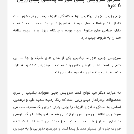
بخارگر
6 نفره
سشوار بابیلیس
اتو مو رمینگتون
ماشین اصلاح بی سیم
آبمیوه گیری مولین
تابه گریل
پرزگیر برقی
چینی زرین یکی از بزرگترین تولید کنندگان ظروف پذیرایی در کشور است
سشوار برس دار
آبمیوه گیری میگل
ماشین اصلاح پرومک
تابه گریل دو طرفه
Back
مسواک برقی
که از ابتدای فعالیت های خود تا به امروز در تولید محصولات با کیفیت
پرزگیر برقی
سشوار پرومکس
ماشین اصلاح شارژی
Back
×
دارای طراحی های متنوع اولین بوده و جایگاه ویژه ای در میان علاقه
چای ساز
مسواک برقی
سشوار چرخشی
ماشین اصلاح فیلیپس
پرزگیر فیلیپس
مندان به ظروف چینی دارد.
Back
×
چای ساز
سشوار رمینگتون
ماشین اصلاح وی جی آ
سری یدک مسواک برقی اورال بی
×
لباسشویی + خرید اقساطی
سشوار فیلیپس
چای ساز تکنو
سرویس چینی هوراند پلاتینی یکی از مدل‌ های شیک و جذاب این
Back
ترازوی وزن کشی
فرکننده مو
لباسشویی + خرید اقساطی
کمپانی است که از طراحی خاص و کیفیت بالا برخوردار شده و به طور
سشوار میگل
چای ساز شیشه ای
Back
×
ریش تراش
حتم نظر هر بیننده ای را به خود جلب می کند.
ترازوی وزن کشی
سشوار وی جی آر
چای ساز فلر
لباسشویی درب از بالا
Back
×
ریش تراش
سشوار کویین
ترازو دیجیتال
چای ساز میگل
لباسشویی 8 کیلویی
×
به عبارت دیگر می توان گفت سرویس چینی هوراند پلاتینی از سری
سشوار یون دار
ترازو وزن کشی دیجیت
ریش تراش شارژی
لباسشویی 9 کیلویی
محصولات پرطرفدار چینی زرین است که رنگ زمینه سفید دارد و برهمین
کتری برقی
اساس به سادگی با انواع ظروف پذیرایی چینی دارای رنگ سفید، ست می
ریش تراش ضد آب
ماشین لباسشویی پاکشوما
Back
شود. روی اقلام این سرویس طرح هایی شبیه به پروانه با رنگ طوسی
کتری برقی
ریش تراش فیلیپس
ماشین لباسشویی دوو
×
نقره ای بسیار زیبا از جنس پلاتین نیز دیده می شود که باعث شده
نگهداری، تهیه و سرو نوشیدنی
ظروف جلوه ای بسیار متمایز پیدا کنند و میزهای پذیرایی را به بهترین
کتری برقی فیلیپس
Back