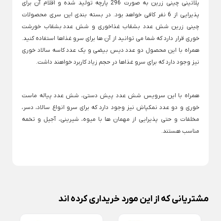
پلاتینی چینی زرین به صورت 296 پارچه تولید شده و اقلام آن برای
قوری چینی
تراول ماگ یونیک
×
پذیرایی از 6 نفر کافی خواهد بود. در بسته بندی این سری محصولات
کتری ا
قوری چینی زرین
چینی زرین شش عدد بشقاب غذاخوری و شش عدد
بشقاب خورشت
لیوان اسموتی
کتری ا
خوری
قرار دارد که شما می توانید از آن ها برای سرو غذاها استفاده کنید.
ماگ پینترستی
کتری
قوری سایز بزرگ
همراه با این محصول دو عدد دیس بیضی و یک عدد کاسه سالاد خوری
نیز وجود دارد که برای سرو غذاها در حجم زیاد کاربرد خواهند داشت.
لیوان لیمون
کتری
قوری نالینو
تجهیزات خانه
ماگ بدون دسته
Back
تجهیزات خانه
همراه با این سرویس شش عدد
پیش دستی
، شش عدد پیاله ماست
ماگ پاستلی
×
خوری و دو عدد نمکپاش نیز وجود دارد که برای سرو انواع سالاد، دسر،
جارو و خاک انداز
لوازم مصرفی
ماگ درب دار فانتزی
زمین شوی و تی
مخلفات و حتی پذیرایی از مهمان ها با میوه، شیرینی، آجیل و تخمه
Back
Back
Back
مناسب هستند.
ماگ دسته دار
جارو و خاک انداز
لوازم مصرفی
زمین شوی و تی
×
×
×
ماگ سرامیکی
جارو دسته بلند
رسوب گیر لباسشویی و ظرفشویی
تی چرخشی لیمون
ماگ طرح استنلی
جارو نپتون
شوینده و نرم کننده لباس
تی چرخشی یونیک
ماگ ماه تولد
جارو نپتون لیمون
فیلتر یخچال و ساید بای ساید
تی یونیک
مشتریانی که از این مورد خریداری کرده اند
Back
سطل و زمین شوی
فیلتر یخچال و ساید بای ساید
میز اتو