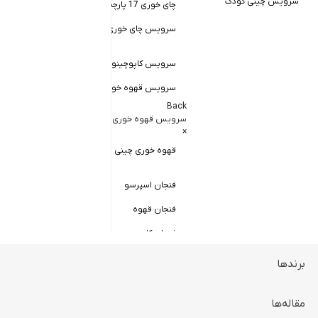
سرویس چینی کودک
چای خوری 17 پارچه
Back
کاسه سالاد خور
سرویس چای خوری چینی زرین
×
سالاد خوری چ
سرویس کاپوچینو و لاته
سرویس قهوه خوری
کاسه ماست 
Back
سرویس پیال
سرویس قهوه خوری
×
سرویس قاب 
قهوه خوری چینی زرین
فنجان اسپرسو
فنجان قهوه
فنجان کاپوچینو
برندها
ظروف سرو و پذیرایی
Back
ظروف سرو و پذیرایی
مقاله‌ها
×