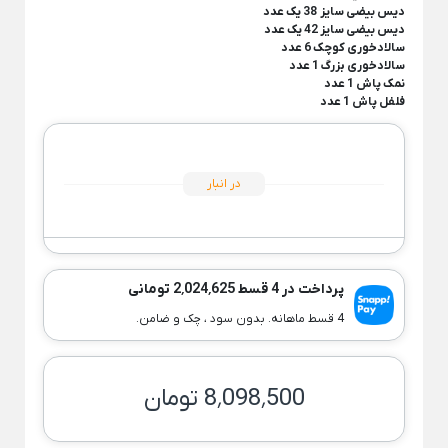
ظروف چینی هتلی
دیس بیضی سایز 38 یک عدد
یخدان شیشه و بلور
دیس بیضی سایز 42 یک عدد
Back
سالادخوری کوچک 6 عدد
ظروف چینی هتلی
سالادخوری بزرگ 1 عدد
×
نمک پاش 1 عدد
چینی هما
فلفل پاش 1 عدد
چینی هتلی تقدیس
چینی هتلی زرین
در انبار
ظروف استیل هتلی
قاشق چنگال هتلی
آسیاب قهوه هتلی
پرداخت در 4 قسط 2٬024٬625 تومانی
کلمن هتلی
4 قسط ماهانه. بدون سود ، چک و ضامن.
8٬098٬500 تومان