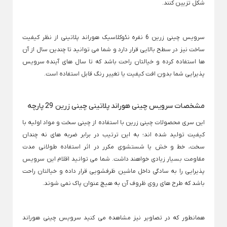
شکل تزیین کنند.
نگهداری، تهیه و سرو نوشیدنی
کتری برقی مودکس
×
قوری
شیکر شارژی
لیوان و ماگ
بطر
آب مرکبات گیری
سرویس چینی زرین 6 نفره
نئوکلاسیک هوراند پلاتینی از نظر کیفیت
Back
Back
Back
فلاسک قلمی
قوری
لیوان و ماگ
بطری
ساخت نیز در سطح بالایی قرار دارد و شما می ‌توانید تا چندین سال از آن
سماور برقی
×
×
×
قمقمه آب
ها استفاده کرده و خیالتان راحت باشد که تا سال های آینده
سرویس
قوری پیرکس
ماگ چینی
بطر
Back
پذیرایی
شما بدون افت کیفیت یا تغییر رنگ قابل استفاده است.
قمقمه آب
Back
Back
بطری
×
قوری پیرکس
ماگ چینی
×
×
قمقمه 1 لیتری
مشخصات سرویس چینی هوراند پلاتینی چینی زرین 29 پارچه
پارچ
قوری پیرکس یونیک
ماگ سفید
قمقمه استیل
این سری محصولات چینی زرین با استفاده از چینی سخت و مواد اولیه با
Back
ماگ سوئدی سفید
پارچ
کیفیت تولید شده اند؛ به این ترتیب در برابر ضربه های نه چندان
قمقمه کودک
قوری چدن
×
سخت، خط و خش یا شستشوی مکرر در اثر استفاده طولانی مدت
Back
قمقمه یونیک
تراول ماگ
پارچ
مقاومت بسیار زیادی خواهند داشت. شما می توانید اقلام این سرویس
قوری چدن
Back
×
پذیرایی را به سادگی داخل ماشین ظرفشویی قرار داده و خیالتان راحت
تراول ماگ
جرم گیر اسپرسوساز
ست 
باشد که طرح های روی ظروف آن به هیچ عنوان پاک نمی شوند.
قوری چدنی
×
Back
تراول ماگ استیل
ست کتر
قوری چینی
×
همانطور که در تصاویر نیز مشاهده می کنید سرویس چینی هوراند
تراول ماگ سیتارایوری
Back
کتری 5 ل