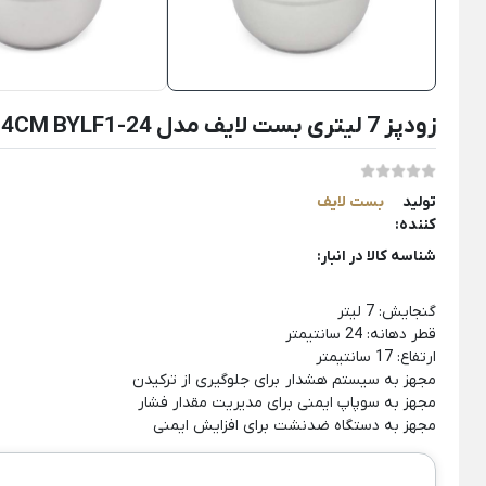
لوازم خانگی برقی
Back
زودپز 7 لیتری بست لایف مدل PC1220 24CM BYLF1-24 وارداتی اورجینال
لوازم خانگی برقی
×
لوازم پخت و پز
نوشیدنی ساز
خردکن و غذ
تولید
بست لایف
Back
Back
Back
کننده:
لوازم پخت و پز
نوشیدنی ساز
خردکن و غذاسا
شناسه کالا در انبار:
×
×
×
سرخ کن
دستگاه قهوه ساز
خردکن برقی
گنجایش: 7 لیتر
Back
Back
Back
قطر دهانه: 24 سانتیمتر
سرخ کن
دستگاه قهوه ساز
خردکن برقی
ارتفاع: 17 سانتیمتر
×
×
×
مجهز به سیستم هشدار برای جلوگیری از ترکیدن
مجهز به سوپاپ ایمنی برای مدیریت مقدار فشار
سرخ کن فیلیپس
اسپرسو ساز
خردکن تکنو
مجهز به دستگاه ضدنشت برای افزایش ایمنی
سرخ کن مودکس
اسپرسو ساز آسیاب دار
خردکن مول