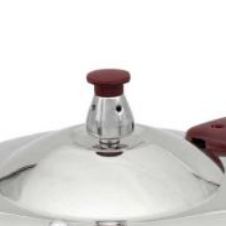
×
زیتون خوری
سینی چ
زیر سیگاری
بشقاب پیش دستی اپال
Back
رولت خوری
شکلات 
بشقاب پیش دستی اپال
رولت خوری چینی
×
ظرف کی
بشقاب میوه خوری
Back
ظرف کیک 
پیش دستی آرکوپال
×
ظرف کی
بشقاب گود اپال
 استیل
دیس اپال
تخته سر
بلمه استیل
فنجان اپال
ظرف پیت
مه استیل
سرویس غذاخوری اپال 6 نفره
بلمه کرکماز
یل