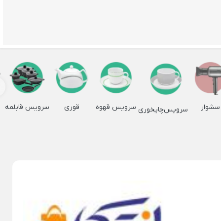
×
ظرف خلال دندان
بی
شیرخوری چینی
زیر سیگاری هتلی
مبو
جا دستمال چینی
Back
چوبی
جا دستمال چینی
سشوار
سرویس قهوه
قوری
سرویس قابلمه
سرویس‌چایخوری
×
بی
جا دستمالی
وبی مربع
جا دستمالی لیمون
وبی
وبی
ی