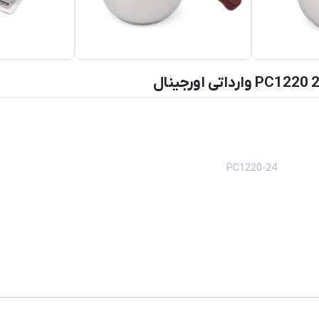
اساز
لوازم شستشو و نظافت
کارواش خانگی
تهویه و 
Back
Back
تخم مرغ پز
ز
لوازم شستشو و نظافت
تهویه و سر
PC1220-24
×
×
جاروبرقی
پنکه
Back
Back
جاروبرقی
پنکه
×
×
جارو برقی عصایی
پنکه ایست
ینکس
جارو برقی بی صدا
پنکه بیش