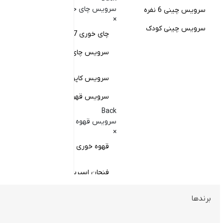
کا
سرویس چای خوری
سرویس چینی 6 نفره
×
کا
سرویس چینی کودک
چای خوری 17 پارچه
Back
کاسه
سرویس چای خوری چینی زرین
×
سا
سرویس کاپوچینو و لاته
سرویس قهوه خوری
کا
Back
سر
سرویس قهوه خوری
×
سر
قهوه خوری چینی زرین
فنجان اسپرسو
فنجان قهوه
برندها
ظروف سرو و پذیرایی
فنجان کاپوچینو
Back