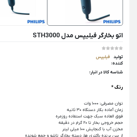
لوازم خانگی برقی
Back
اتو بخارگر فیلیپس مدل STH3000
لوازم خانگی برقی
×
لوازم پخت و پز
نوشیدنی ساز
خردکن و غذ
تولید
فیلیپس
Back
Back
Back
کننده:
لوازم پخت و پز
نوشیدنی ساز
خردکن و غذاسا
شناسه کالا در انبار:
×
×
×
سرخ کن
دستگاه قهوه ساز
خردکن برقی
رنگ
*
Back
Back
Back
سرخ کن
دستگاه قهوه ساز
خردکن برقی
توان مصرفی: ۱۰۰۰ وات
×
×
×
زمان آماده بکار دستگاه ۳۰ ثانیه
سرخ کن فیلیپس
اسپرسو ساز
خردکن تکنو
فوق العاده سبک جهت استفاده روزمره
حجم خروجی بخار تا ۲۰ گرم در دقیقه
سرخ کن مودکس
اسپرسو ساز آسیاب دار
خردکن مول
مخزن آب با گنجایش ۱۰۰ میلی لیتر
از بین برنده باکتری ها، دسته بخارگر تاشو و جمع شونده