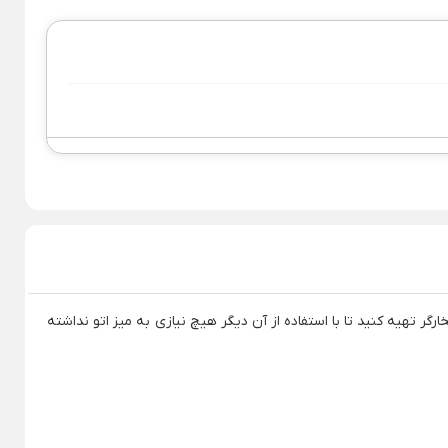
 خزر
ترازوی آشپزخانه
شی
Back
ترازوی آشپزخانه
ری
×
یزی کوچک
ترازو 5 کیلویی
ورد
ترازو آشپزخانه دیجیتال
ژی
ترازو میگل
دکس
ترازو یونیک
ا
ور و رطوبت ساز
ارگر تهیه کنید تا با استفاده از آن دیگر هیچ نیازی به میز اتو نداشته