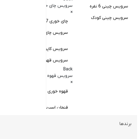
کا
سرویس چای خوری
سرویس چینی 6 نفره
×
کا
سرویس چینی کودک
چای خوری 17 پارچه
Back
کاسه
سرویس چای خوری چینی زرین
×
سا
سرویس کاپوچینو و لاته
سرویس قهوه خوری
کا
Back
سر
سرویس قهوه خوری
×
سر
قهوه خوری چینی زرین
فنجان اسپرسو
فنجان قهوه
برندها
ظروف سرو و پذیرایی
فنجان کاپوچینو
Back