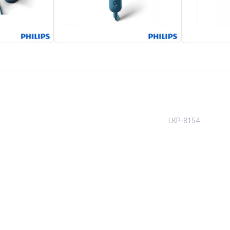
اساز
لوازم شستشو و نظافت
کارواش خانگی
تهویه و 
Back
Back
تخم مرغ پز
ز
لوازم شستشو و نظافت
تهویه و سر
LKP-8154
×
×
جاروبرقی
پنکه
Back
Back
جاروبرقی
پنکه
×
×
جارو برقی عصایی
پنکه ایست
ینکس
جارو برقی بی صدا
پنکه بیش