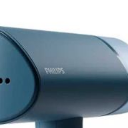
×
زیتون خوری
سینی چ
زیر سیگاری
بشقاب پیش دستی اپال
Back
رولت خوری
شکلات 
بشقاب پیش دستی اپال
رولت خوری چینی
×
ظرف کی
بشقاب میوه خوری
Back
ظرف کیک 
پیش دستی آرکوپال
×
ظرف کی
بشقاب گود اپال
 استیل
دیس اپال
تخته سر
بلمه استیل
فنجان اپال
ظرف پیت
مه استیل
سرویس غذاخوری اپال 6 نفره
بلمه کرکماز
یل