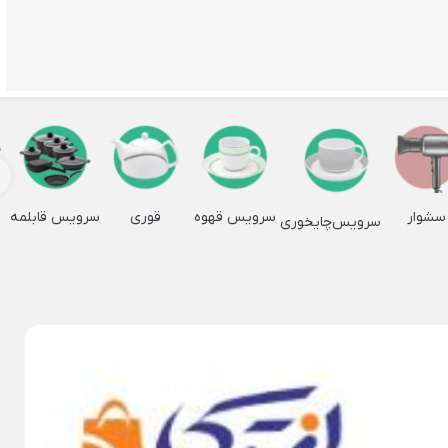
×
ظرف خلال دندان
بی
شیرخوری چینی
زیر سیگاری هتلی
مبو
جا دستمال چینی
Back
چوبی
جا دستمال چینی
سشوار
سرویس قهوه
قوری
سرویس قابلمه
سرویس‌چایخوری
×
بی
جا دستمالی
وبی مربع
جا دستمالی لیمون
وبی
وبی
ی