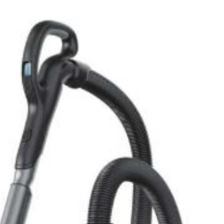
×
زیتون خوری
سینی چ
زیر سیگاری
بشقاب پیش دستی اپال
Back
رولت خوری
شکلات 
بشقاب پیش دستی اپال
رولت خوری چینی
×
ظرف کی
بشقاب میوه خوری
Back
ظرف کیک 
پیش دستی آرکوپال
×
ظرف کی
بشقاب گود اپال
 استیل
دیس اپال
تخته سر
بلمه استیل
فنجان اپال
ظرف پیت
مه استیل
سرویس غذاخوری اپال 6 نفره
بلمه کرکماز
یل