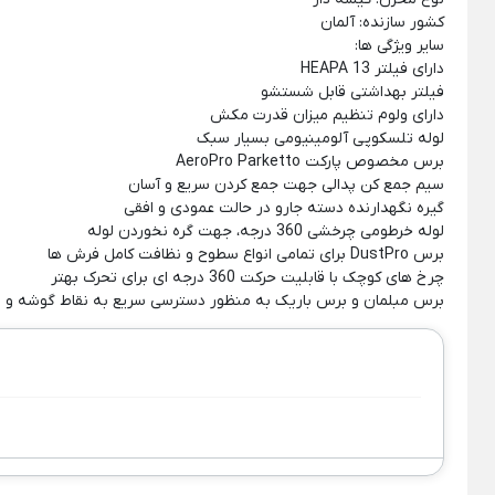
اسپرسو ساز با مخزن شیر
ساندویچ ساز
همزن برقی
کشور سازنده: آلمان
اسپرسو ساز مودکس
سایر ویژگی ها:
Back
Back
دارای فیلتر HEAPA 13
ساندویچ ساز
همزن برقی
قهوه ساز مودکس
فیلتر بهداشتی قابل شستشو
×
×
دارای ولوم تنظیم میزان قدرت مکش
ساندویچ ساز بلک اند دکر
همزن فیلی
لوله تلسکوپی آلومینیومی بسیار سبک
مخلوط کن
برس مخصوص پارکت AeroPro Parketto
همزن قهوه
Back
سیم جمع کن پدالی جهت جمع کردن سریع و آسان
توستر نان
مخلوط کن
گیره نگهدارنده دسته جارو در حالت عمودی و افقی
Back
×
آسیاب
لوله خرطومی چرخشی 360 درجه، جهت گره نخوردن لوله
توستر نان
آسیاب مخلوط کن
برس DustPro برای تمامی انواع سطوح و نظافت کامل فرش ها
Back
×
چرخ های کوچک با قابلیت حرکت 360 درجه ای برای تحرک بهتر
آسیاب
مراقبت شخصی
مخلوط کن مودکس
توستر نان فیلیپس
برس مبلمان و برس باریک به منظور دسترسی سریع به نقاط گوشه و پ
×
Back
آسیاب قهوه
مراقبت شخصی
آبمیوه گیری
پلوپز
×
Back
Back
گوشت کوب 
سشوار
اتو مو
ریش تراش
آبمیوه گیری
پلوپز
Back
×
×
Back
Back
Back
گوشت کوب بر
سشوار
اتو مو
ریش تراش
آب مرکبات گیر براون
پلوپز پارس خزر
×
×
×
×