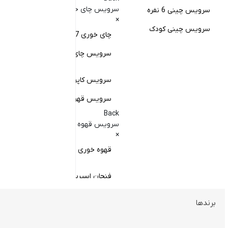
کا
سرویس چای خوری
سرویس چینی 6 نفره
×
کا
سرویس چینی کودک
چای خوری 17 پارچه
Back
کاسه
سرویس چای خوری چینی زرین
×
سا
سرویس کاپوچینو و لاته
سرویس قهوه خوری
کا
Back
سر
سرویس قهوه خوری
×
سر
قهوه خوری چینی زرین
فنجان اسپرسو
فنجان قهوه
برندها
ظروف سرو و پذیرایی
فنجان کاپوچینو
Back