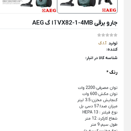
جارو برقی VX82-1-4MB آ ا گ AEG
لوازم خانگی برقی
Back
لوازم خانگی برقی
×
تولید
آ.ا.گ
کننده:
لوازم پخت و پز
نوشیدنی ساز
خردکن و غذ
شناسه کالا در انبار:
Back
Back
Back
لوازم پخت و پز
نوشیدنی ساز
خردکن و غذاسا
رنگ
*
×
×
×
سرخ کن
دستگاه قهوه ساز
خردکن برقی
توان مصرفی: 2200 وات
Back
Back
Back
توان مکش: 600 وات
سرخ کن
دستگاه قهوه ساز
خردکن برقی
گنجایش مخزن: 3.5 لیتر
×
×
×
میزان صدا: 57 دسی بل
سرخ کن فیلیپس
اسپرسو ساز
خردکن تکنو
نوع فیلتر : HEPA 13
شعاع کارکرد: 12 متر
سرخ کن مودکس
اسپرسو ساز آسیاب دار
خردکن مول
طول سیم: 9 متر
نوع مخزن: کیسه دار