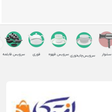
×
ظرف خلال دندان
بی
شیرخوری چینی
زیر سیگاری هتلی
مبو
جا دستمال چینی
Back
چوبی
جا دستمال چینی
سشوار
سرویس قهوه
قوری
سرویس قابلمه
سرویس‌چایخوری
×
بی
جا دستمالی
وبی مربع
جا دستمالی لیمون
وبی
وبی
ی