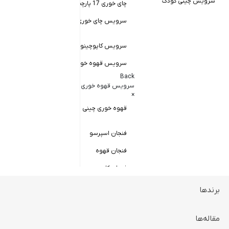
سرویس چینی کودک
چای خوری 17 پارچه
Back
کاسه سالاد خور
سرویس چای خوری چینی زرین
×
سالاد خوری چ
سرویس کاپوچینو و لاته
سرویس قهوه خوری
کاسه ماست 
Back
سرویس پیال
سرویس قهوه خوری
×
سرویس قاب 
قهوه خوری چینی زرین
فنجان اسپرسو
فنجان قهوه
فنجان کاپوچینو
برندها
ظروف سرو و پذیرایی
Back
ظروف سرو و پذیرایی
مقاله‌ها
×