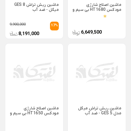
ظروف چینی هتلی
ماشین اصلاح شارژی
ماشین ریش تراش GES 8
قندان شیشه ای و بلور
مودکس HT1680 بی سیم و
میگل - ضد آب
Back
با سیم 5 شانه
ظروف چینی هتلی
×
9٬900٬000
17%
چینی هما
6٬649٬500
8٬191٬000
چینی هتلی تقدیس
چینی هتلی زرین
ظروف استیل هتلی
قاشق چنگال هتلی
آسیاب قهوه هتلی
کلمن هتلی
ماشین ریش تراش میگل
ماشین اصلاح شارژی
مدل GES 5 - ضد آب
مودکس HT1650 بی سیم و
با سیم 6 شانه