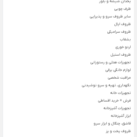
یخدان شیشه و بلور
Back
×
سطل و زمین شوی
ظرف چوبی
فیلتر بیرونی یخچال
×
سایر ظروف سرو و پذیرایی
فیلتر لیوانی جنرال الکتریک
سطل و تی لیمون
ظروف اپال
فیلتر لیوانی یخچال
سطل و تی یونیک
ظروف سرامیکی
بشقاب
فیلتر یخچال بوش
اردو خوری
فیلتر یخچال سامسونگ
ظروف استیل
فیلتر یخچال ساید
تجهیزات هتلی و رستورانی
لوازم خانگی برقی
فیلتر یخچال ویرپول
مراقبت شخصی
نگهداری، تهیه و سرو نوشیدنی
جرم گیر لباسشویی و کتری
تجهیزات خانه
بوگیر یخچال
فرش + خرید اقساطی
فرش + خرید اقساطی
تجهیزات آشپزخانه
خوشبو کننده هوا
تجهیزات آشپزخانه
ابزار آشپزخانه
دستمال پارچه ای خانه و آشپزخانه
Back
قاشق، چنگال و ابزار سرو
تجهیزات آشپزخانه
ظروف پخت و پز
×