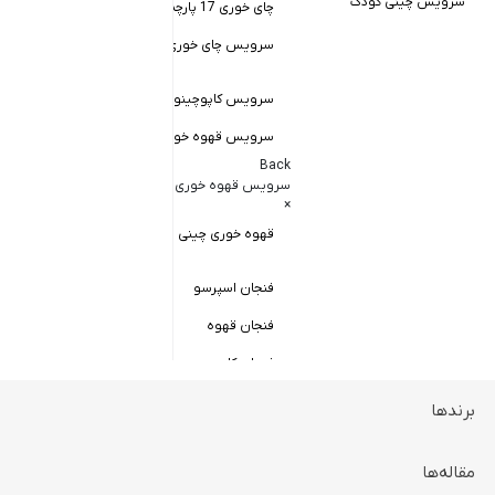
سرویس چینی کودک
چای خوری 17 پارچه
Back
کاسه سالاد خور
سرویس چای خوری چینی زرین
×
سالاد خوری چ
سرویس کاپوچینو و لاته
سرویس قهوه خوری
کاسه ماست 
Back
سرویس پیال
سرویس قهوه خوری
×
سرویس قاب 
قهوه خوری چینی زرین
فنجان اسپرسو
فنجان قهوه
فنجان کاپوچینو
برندها
ظروف سرو و پذیرایی
Back
ظروف سرو و پذیرایی
مقاله‌ها
×