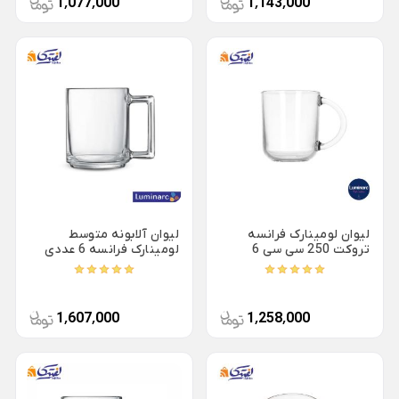
1٬077٬000
1٬143٬000
ظروف چینی هتلی
قندان شیشه ای و بلور
Back
ظروف چینی هتلی
×
چینی هما
چینی هتلی تقدیس
چینی هتلی زرین
ظروف استیل هتلی
قاشق چنگال هتلی
لیوان لومینارک فرانسه
لیوان آلابونه متوسط
تروکت 250 سی سی 6
لومینارک فرانسه 6 عددی
آسیاب قهوه هتلی
عددی
250 میلی لیتر
کلمن هتلی
1٬607٬000
1٬258٬000