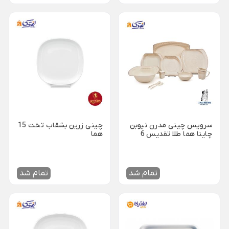
ظروف چینی هتلی
قندان شیشه ای و بلور
Back
ظروف چینی هتلی
×
چینی هما
چینی هتلی تقدیس
چینی هتلی زرین
ظروف استیل هتلی
سرویس چینی مدرن نیوبن
چینی زرین بشقاب تخت 15
قاشق چنگال هتلی
چاینا هما طلا تقدیس 6
هما
نفره 32 پارچه
آسیاب قهوه هتلی
کلمن هتلی
تمام شد
تمام شد