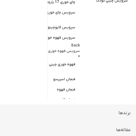
سرویس چینی کودک
چای خوری 17 پارچه
Back
کاسه سالاد خور
سرویس چای خوری چینی زرین
×
سالاد خوری چ
سرویس کاپوچینو و لاته
سرویس قهوه خوری
کاسه ماست 
Back
سرویس پیال
سرویس قهوه خوری
×
سرویس قاب 
قهوه خوری چینی زرین
فنجان اسپرسو
فنجان قهوه
فنجان کاپوچینو
برندها
ظروف سرو و پذیرایی
Back
ظروف سرو و پذیرایی
مقاله‌ها
×