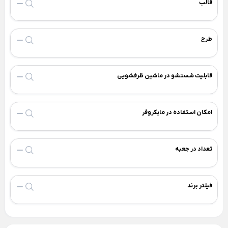
قالب
Back
×
سطل و زمین شوی
فیلتر بیرونی یخچال
×
فیلتر لیوانی جنرال الکتریک
سطل و تی لیمون
طرح
فیلتر لیوانی یخچال
سطل و تی یونیک
فیلتر یخچال بوش
قابلیت شستشو در ماشین ظرفشویی
فیلتر یخچال سامسونگ
فیلتر یخچال ساید
امکان استفاده در مایکروفر
فیلتر یخچال ویرپول
جرم گیر لباسشویی و کتری
تعداد در جعبه
بوگیر یخچال
فرش + خرید اقساطی
خوشبو کننده هوا
فیلتر برند
تجهیزات آشپزخانه
دستمال پارچه ای خانه و آشپزخانه
Back
تجهیزات آشپزخانه
×