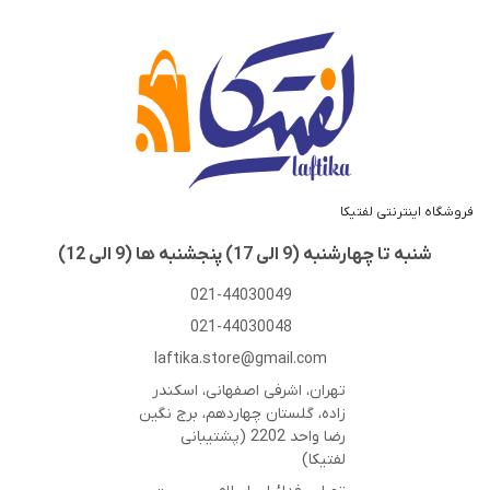
سوالات متداول
شرایط استفاده
حریم خصوصی
حساب کاربری
فروشگاه اینترنتی لفتیکا
شنبه تا چهارشنبه (9 الی 17) پنجشنبه ها (9 الی 12)
021-44030049
021-44030048
laftika.store@gmail.com
تهران، اشرفی اصفهانی، اسکندر
زاده، گلستان چهاردهم، برج نگین
رضا واحد 2202 (پشتیبانی
لفتیکا)