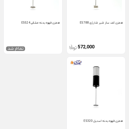
همزن کف ساز شیر شارژی E5788
همزن قهوه بدنه مشکی E5524
572٬000
تمام شد
همزن قهوه بدنه استیل E5320