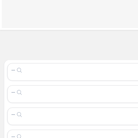
×
ظرف خلال دندان
بی
شیرخوری چینی
زیر سیگاری هتلی
مبو
جا دستمال چینی
Back
چوبی
جا دستمال چینی
×
بی
جا دستمالی
وبی مربع
جا دستمالی لیمون
وبی
وبی
ی