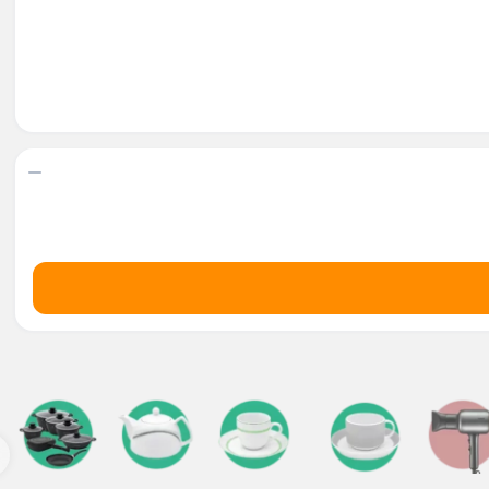
 خزر
ترازوی آشپزخانه
شی
Back
ترازوی آشپزخانه
ری
×
یزی کوچک
ترازو 5 کیلویی
ورد
ترازو آشپزخانه دیجیتال
ژی
ترازو میگل
دکس
ترازو یونیک
ا
ور و رطوبت ساز