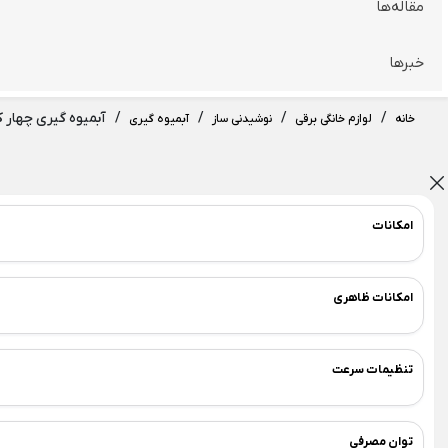
مقاله‌ها
ظروف سرو و پذیرایی
×
ظروف شیشه و بلور
اردو خوری
بشقاب
خبرها
Back
Back
ظروف شیشه و بلور
اردو خوری
/
/
/
/
آبمیوه گیری چهار ک
خانه
لوازم خانگی برقی
نوشیدنی ساز
آبمیوه گیری
×
×
لیوان شیشه و بلور
اردو خوری شیشه ای
Back
Back
لیوان شیشه و بلور
اردو خوری شیشه ای
امکانات
×
×
نیم لیوان
اردو خوری شیشه ای لیمون
استکان پاشاباغچه
امکانات ظاهری
اردورخوری چوبی
گیلاس پاشاباغچه
Back
اردورخوری چوبی
لیوان بلینک مکس
تنظیمات سرعت
×
لیوان پاشاباغچه
اردورخوری چوبی گرد
Back
توان مصرفی