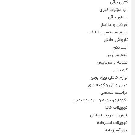
کتری برقی
آب مرکبات گیری
سماور برقی
لوازم خانگی برقی
خردکن و غذاساز
Back
لوازم شستشو و نظافت
لوازم خانگی برقی
کارواش خانگی
×
آبسردکن
لوازم پخت و پز
نوشیدنی ساز
خردکن و غذ
تخم مرغ پز
Back
Back
Back
تهویه و سرمایش
لوازم پخت و پز
نوشیدنی ساز
خردکن و غذاسا
گرمایشی
×
×
×
لوازم خانگی ویژه برقی
سرخ کن
دستگاه قهوه ساز
خردکن برقی
مینی واش و کهنه شور
Back
Back
Back
مراقبت شخصی
سرخ کن
دستگاه قهوه ساز
خردکن برقی
نگهداری، تهیه و سرو نوشیدنی
×
×
×
تجهیزات خانه
سرخ کن فیلیپس
اسپرسو ساز
خردکن تکنو
فرش + خرید اقساطی
تجهیزات آشپزخانه
سرخ کن مودکس
اسپرسو ساز آسیاب دار
خردکن مول
ابزار آشپزخانه