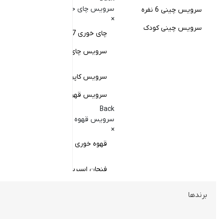
کا
سرویس چای خوری
سرویس چینی 6 نفره
×
کا
سرویس چینی کودک
چای خوری 17 پارچه
Back
کاسه
سرویس چای خوری چینی زرین
×
سا
سرویس کاپوچینو و لاته
سرویس قهوه خوری
کا
Back
سر
سرویس قهوه خوری
×
سر
قهوه خوری چینی زرین
فنجان اسپرسو
فنجان قهوه
برندها
ظروف سرو و پذیرایی
فنجان کاپوچینو
Back