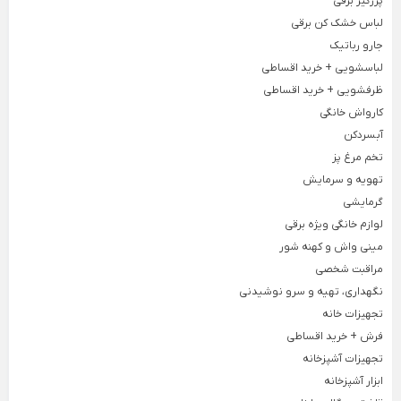
پرزگیر برقی
ست کاسه
لباس خشک کن برقی
تابه کربنی
زیر 300
×
جارو رباتیک
ست کاسه پلاستیکی لیمون
تابه یونیک
پیشنهاد مشتریان
لباسشویی + خرید اقساطی
ماهیتابه بزرگ
کادویی
ظرفشویی + خرید اقساطی
جا نان
کارواش خانگی
پرفروش ترین ها
Back
آبسردکن
جا نان
جدیدترین‌ها
×
تخم مرغ پز
جا نانی پلاستیکی لیمون
تابستانی خنک با لفتیکا
تهویه و سرمایش
گرمایشی
پیشنهاد اقتصادی لفتیکا
سطل برنج، قند و شکر
لوازم خانگی ویژه برقی
شگفتانه یلدایی
Back
مینی واش و کهنه شور
سطل برنج، قند و شکر
کادو روز مادر
مراقبت شخصی
×
نگهداری، تهیه و سرو نوشیدنی
کادو روز پدر
سطل برنج یونیک
تجهیزات خانه
کادویی
فرش + خرید اقساطی
جا ماکارونی
کودک
تجهیزات آشپزخانه
لوازم پیک نیک و سفر
ظرف اکرولیک لیمون
ابزار آشپزخانه
Back
لوازم پیک نیک و سفر