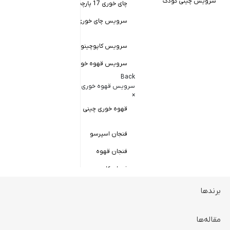
سرویس چینی کودک
چای خوری 17 پارچه
Back
کاسه سالاد خور
سرویس چای خوری چینی زرین
×
سالاد خوری چ
سرویس کاپوچینو و لاته
سرویس قهوه خوری
کاسه ماست 
Back
سرویس پیال
سرویس قهوه خوری
×
سرویس قاب 
قهوه خوری چینی زرین
فنجان اسپرسو
فنجان قهوه
فنجان کاپوچینو
برندها
ظروف سرو و پذیرایی
Back
ظروف سرو و پذیرایی
مقاله‌ها
×