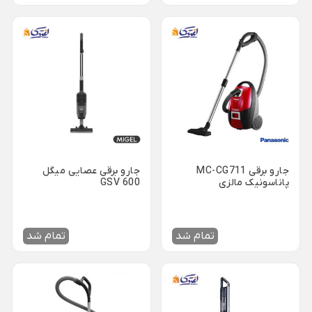
ظروف چینی هتلی
قندان شیشه ای و بلور
Back
ظروف چینی هتلی
×
چینی هما
چینی هتلی تقدیس
چینی هتلی زرین
ظروف استیل هتلی
جارو برقی MC-CG711
جارو برقی عصایی میگل
قاشق چنگال هتلی
پاناسونیک مالزی
GSV 600
آسیاب قهوه هتلی
کلمن هتلی
تمام شد
تمام شد