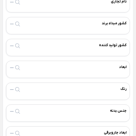
نام تجاری
Back
×
سطل و زمین شوی
فیلتر بیرونی یخچال
×
فیلتر لیوانی جنرال الکتریک
سطل و تی لیمون
کشور مبداء برند
فیلتر لیوانی یخچال
سطل و تی یونیک
فیلتر یخچال بوش
کشور تولید کننده
فیلتر یخچال سامسونگ
فیلتر یخچال ساید
ابعاد
فیلتر یخچال ویرپول
جرم گیر لباسشویی و کتری
رنگ
بوگیر یخچال
فرش + خرید اقساطی
خوشبو کننده هوا
جنس بدنه
تجهیزات آشپزخانه
دستمال پارچه ای خانه و آشپزخانه
Back
تجهیزات آشپزخانه
×
ابعاد جاروبرقی