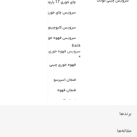
سرویس چینی کودک
چای خوری 17 پارچه
Back
کاسه سالاد خور
سرویس چای خوری چینی زرین
×
سالاد خوری چ
سرویس کاپوچینو و لاته
سرویس قهوه خوری
کاسه ماست 
Back
سرویس پیال
سرویس قهوه خوری
×
سرویس قاب 
قهوه خوری چینی زرین
فنجان اسپرسو
فنجان قهوه
فنجان کاپوچینو
برندها
ظروف سرو و پذیرایی
Back
ظروف سرو و پذیرایی
مقاله‌ها
×