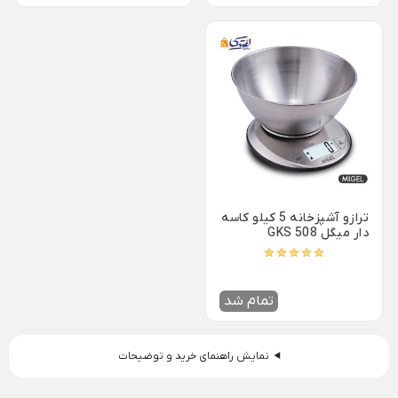
ظروف چینی هتلی
قندان شیشه ای و بلور
Back
ظروف چینی هتلی
×
چینی هما
چینی هتلی تقدیس
چینی هتلی زرین
ظروف استیل هتلی
ترازو آشپزخانه 5 کیلو کاسه
قاشق چنگال هتلی
دار میگل GKS 508
آسیاب قهوه هتلی
کلمن هتلی
تمام شد
نمایش راهنمای خرید و توضیحات