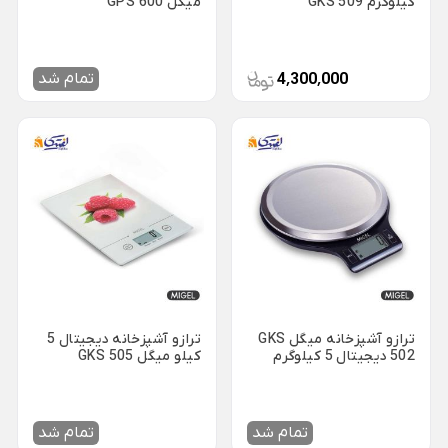
کیلوگرم GKS 509
میگل 600 GPS
شکلات خوری شیشه ای
سوفله خوری یونیک
Back
سینی استیل
×
پارچ و لیوان بلور
قابلمه استیل
تمام شد
4٬300٬000
سینی استیل یونیک
Back
فنجان شیشه و بلور
قابلمه استیل
سینی پارس استیل
Back
×
فنجان شیشه و بلور
قابلمه استیل یونیک
×
کاسه استیل
فنجان بلینک مکس
قابلمه پارس استیل
شکلات خوری استیل
فنجان پاشاباغچه
بشقاب استیل
فنجان لومینارک
تابه سرو استیل
تجهیزات هتلی و رستورانی
تابه شیشه و بلور
Back
پیش دستی شیشه ای
ترازو آشپزخانه میگل GKS
ترازو آشپزخانه دیجیتال 5
تجهیزات هتلی و رستورانی
502 دیجیتال 5 کیلوگرم
کیلو میگل GKS 505
×
استکان کمر باریک
ظروف هتلی اپال
سس خوری شیشه و بلور
آسیاب صنعتی خانگی
تمام شد
تمام شد
یخدان شیشه و بلور