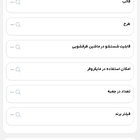
قالب
Back
×
سطل و زمین شوی
فیلتر بیرونی یخچال
×
فیلتر لیوانی جنرال الکتریک
سطل و تی لیمون
طرح
فیلتر لیوانی یخچال
سطل و تی یونیک
فیلتر یخچال بوش
قابلیت شستشو در ماشین ظرفشویی
فیلتر یخچال سامسونگ
فیلتر یخچال ساید
امکان استفاده در مایکروفر
فیلتر یخچال ویرپول
جرم گیر لباسشویی و کتری
تعداد در جعبه
بوگیر یخچال
فرش + خرید اقساطی
خوشبو کننده هوا
فیلتر برند
تجهیزات آشپزخانه
دستمال پارچه ای خانه و آشپزخانه
Back
تجهیزات آشپزخانه
×