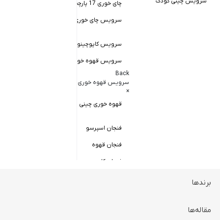
سرویس چینی کودک
چای خوری 17 پارچه
Back
کاسه سالاد خور
سرویس چای خوری چینی زرین
×
سالاد خوری چ
سرویس کاپوچینو و لاته
سرویس قهوه خوری
کاسه ماست 
Back
سرویس پیال
سرویس قهوه خوری
×
سرویس قاب 
قهوه خوری چینی زرین
فنجان اسپرسو
فنجان قهوه
فنجان کاپوچینو
برندها
ظروف سرو و پذیرایی
Back
ظروف سرو و پذیرایی
مقاله‌ها
×