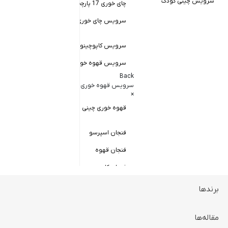
سرویس چینی کودک
چای خوری 17 پارچه
Back
کاسه سالاد خور
سرویس چای خوری چینی زرین
×
سالاد خوری چ
سرویس کاپوچینو و لاته
سرویس قهوه خوری
کاسه ماست 
Back
سرویس پیال
سرویس قهوه خوری
×
سرویس قاب 
قهوه خوری چینی زرین
فنجان اسپرسو
فنجان قهوه
فنجان کاپوچینو
برندها
ظروف سرو و پذیرایی
Back
ظروف سرو و پذیرایی
مقاله‌ها
×