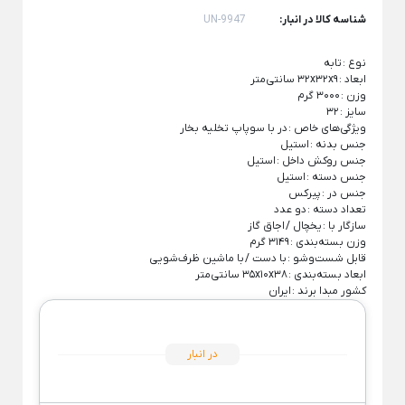
شکلات خوری شیشه ای
سوفله خوری یونیک
Back
شناسه کالا در انبار:
UN-9947
سینی استیل
×
پارچ و لیوان بلور
قابلمه استیل
نوع :
تابه
سینی استیل یونیک
ابعاد :
۳۲x۳۲x۹ سانتی‌متر
Back
فنجان شیشه و بلور
وزن :
۳۰۰۰ گرم
قابلمه استیل
سینی پارس استیل
Back
سایز :
۳۲
×
فنجان شیشه و بلور
ویژگی‌های خاص :
در با سوپاپ تخلیه بخار
قابلمه استیل یونیک
×
جنس بدنه :
استیل
کاسه استیل
جنس روکش داخل :
استیل
فنجان بلینک مکس
قابلمه پارس استیل
جنس دسته :
استیل
شکلات خوری استیل
جنس در :
پیرکس
فنجان پاشاباغچه
تعداد دسته :
دو عدد
بشقاب استیل
سازگار با :
یخچال /
اجاق گاز
فنجان لومینارک
تابه سرو استیل
وزن بسته‌بندی :
۳۱۴۹ گرم
قابل شست‌و‌شو :
با دست /
با ماشین ظرف‌شویی
تجهیزات هتلی و رستورانی
تابه شیشه و بلور
ابعاد بسته‌بندی :
۳۵x۱۰x۳۸ سانتی‌متر
کشور مبدا برند :
ایران
Back
پیش دستی شیشه ای
تجهیزات هتلی و رستورانی
×
استکان کمر باریک
ظروف هتلی اپال
در انبار
سس خوری شیشه و بلور
آسیاب صنعتی خانگی
یخدان شیشه و بلور