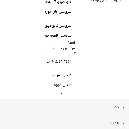
سرویس چینی کودک
چای خوری 17 پارچه
Back
کاسه سالاد خور
سرویس چای خوری چینی زرین
×
سالاد خوری چ
سرویس کاپوچینو و لاته
سرویس قهوه خوری
کاسه ماست 
Back
سرویس پیال
سرویس قهوه خوری
×
سرویس قاب 
قهوه خوری چینی زرین
فنجان اسپرسو
فنجان قهوه
فنجان کاپوچینو
برندها
ظروف سرو و پذیرایی
Back
ظروف سرو و پذیرایی
مقاله‌ها
×