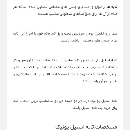
تابه ها
از انواع و اقسام و جنس های مختلفی تشکیل شده اند که هر
لوازم خانگی برقی
کدام از آن ها برای طبخ غذاهای متفاوتی مناسب هستند.
Back
لوازم خانگی برقی
×
شما برای تکمیل بودن سرویس پخت و پز آشپزخانه خود با انواع این تابه
لوازم پخت و پز
نوشیدنی ساز
خردکن و غذاساز
ها با جنس های مختلف را داشته باشید.
Back
Back
Back
لوازم پخت و پز
نوشیدنی ساز
خردکن و غذاساز
×
×
×
تابه استیل
یکی از جنس تابه هایی است که شاید زیاد با آن سر و کار
سرخ کن
دستگاه قهوه ساز
خردکن برقی
داشته باشید، پس باید دقت داشته باشید که تابه ای با کیفیت بالا و
Back
Back
Back
برندی شناخته شده تهیه کنید تا همیشه خیالتان از بابت ماندگاری و
سرخ کن
دستگاه قهوه ساز
خردکن برقی
×
×
×
طول عمر آن راحت باشد.
سرخ کن فیلیپس
اسپرسو ساز
خردکن تکنو
سرخ کن مودکس
اسپرسو ساز آسیاب دار
خردکن مولینکس
تابه استیل یونیک درب دار دو دسته می تواند مناسب ترین انتخاب شما
اسپرسو ساز با مخزن شیر
برای خرید یک تابه استیل باشد.
ساندویچ ساز
همزن برقی
اسپرسو ساز مودکس
Back
Back
ساندویچ ساز
همزن برقی
مشخصات تابه استیل یونیک
قهوه ساز مودکس