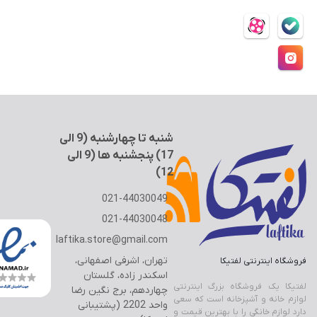
Back
×
ه
ن
سطل و زمین شوی
سوالات متداول
(
فیلتر بیرونی یخچال
×
9
شرایط استفاده
ا
حریم خصوصی
فیلتر لیوانی جنرال الکتریک
سطل و تی لیمون
ل
حساب کاربری
ی
فیلتر لیوانی یخچال
سطل و تی یونیک
1
7
فیلتر یخچال بوش
)
فیلتر یخچال سامسونگ
شنبه تا چهارشنبه (9 الی
فیلتر یخچال ساید
17) پنجشنبه ها (9 الی
فیلتر یخچال ویرپول
12)
021-44030049
جرم گیر لباسشویی و کتری
021-44030048
بوگیر یخچال
فرش + خرید اقساطی
laftika.store@gmail.com
خوشبو کننده هوا
تهران، اشرفی اصفهانی،
تجهیزات آشپزخانه
فروشگاه اینترنتی لفتیکا
دستمال پارچه ای خانه و آشپزخانه
اسکندر زاده، گلستان
Back
لفتیکا یک فروشگاه بزرگ اینترنتی
چهاردهم، برج نگین رضا
تجهیزات آشپزخانه
لوازم خانه و آشپزخانه است که سعی
واحد 2202 (پشتیبانی
×
دارد لوازم خانگی را با بهترین قیمت و