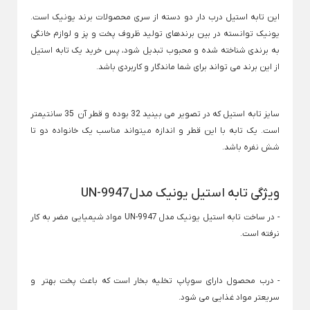
×
×
این تابه استیل درب دار دو دسته از سری محصولات برند یونیک است.
ساندویچ ساز بلک اند دکر
همزن فیلیپس
مخلوط کن
یونیک توانسته در بین برندهای تولید ظروف پخت و پز و لوازم خانگی
همزن قهوه
Back
به برندی شناخته شده و محبوب تبدیل شود، پس خرید یک تابه استیل
توستر نان
مخلوط کن
از این برند می تواند برای شما ماندگار و کاربردی باشد.
Back
×
آسیاب
توستر نان
آسیاب مخلوط کن
Back
×
آسیاب
مخلوط کن مودکس
توستر نان فیلیپس
سایز تابه استیل که در تصویر می بینید 32 بوده و قطر آن 35 سانتیمتر
×
است. یک تابه با این قطر و اندازه میتواند مناسب یک خانواده دو تا
آسیاب قهوه
آبمیوه گیری
پلوپز
شش نفره باشد.
مراقبت شخصی
Back
Back
گوشت کوب برقی
Back
آبمیوه گیری
پلوپز
مراقبت شخصی
Back
×
×
ویژگی تابه استیل یونیک مدل UN-9947
×
گوشت کوب برقی
آب مرکبات گیر براون
پلوپز پارس خزر
×
سشوار
اتو مو
برس مو برقی
- در ساخت تابه استیل یونیک مدل UN-9947 مواد شیمیایی مضر به کار
آبمیوه گیری براون
گوشت کوب برقی بو
نرفته است.
Back
Back
ماشین اصلاح
زودپز برقی
سشوار
اتو مو
آبمیوه گیری تک کاره
Back
×
×
گریل برقی
آسیاب قهوه صنعتی
ماشین اصلاح
سشوار مسافرتی
اتو مو مودکس
آبمیوه گیری چند کاره
- درب محصول دارای سوپاپ تخلیه بخار است که باعث پخت بهتر و
×
Back
چرخ گوشت
گریل برقی
سریعتر مواد غذایی می شود.
سشوار 2000 وات
اتو مو پرومکس
آبمیوه گیری چهار کاره
خط زن وی جی آر
×