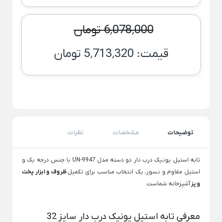
ظروف چینی هتلی
قندان شیشه ای و بلور
Back
ظروف چینی هتلی
6٬078٬000 تومان
×
چینی هما
قیمت:
5٬713٬320 تومان
چینی هتلی تقدیس
چینی هتلی زرین
ظروف استیل هتلی
قاشق چنگال هتلی
توضیحات
مشخصات
نظرات
آسیاب قهوه هتلی
کلمن هتلی
تابه استیل یونیک درب دار دو دسته مدل UN-9947 با جنس درجه یک و
استیل مقاوم و نسوز، یک انتخاب مناسب برای تکمیل
ظروف و ابزار پخت
و پز
آشپزخانه شماست.
معرفی تابه استیل یونیک درب دار سایز 32