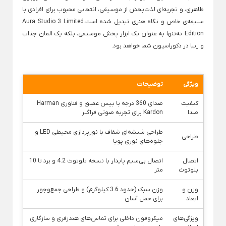
سطل آشغال لی
Back
ظاهری، و تجربه‌ای لذت‌بخش از موسیقی، انتخابی محبوب برای افرادی با
سبزی خشک کن
سلیقه‌ی خاص و نگاه هنری تبدیل شده است.Aura Studio 3 Limited
سطل پدالی
×
Edition نه‌تنها به عنوان یک ابزار پخش موسیقی، بلکه یک المان جذاب
سبزی خشک کن لیمون
سطل پلاستیکی
و زیبا در دکوراسیون شما خواهد بود.
ابزار آشپزخانه
سطل زباله یون
بانکه و جای حبوبات
Back
ابزار آشپزخانه
Back
کاسه, لگن و آ
ویژگی
توضیحات
×
بانکه و جای حبوبات
Back
×
پوره کن سیب زمینی
انبر سالاد
رنده
خل
کیفیت
صدای 360 درجه با بیس عمیق و فناوری Harman
کاسه, لگن و آبک
بانکه ادویه
Back
Back
Back
صدا
Kardon برای تجربه صوتی فراگیر
×
برس و لیسک
انبر سالاد
رنده
خلال 
بانکه استیل
ست آبکش و لگ
×
×
×
طراحی شیشه‌ای شفاف با نورپردازی محیطی LED و
سرویس چاقو
طراحی
جلوه‌های نوری پویا
انبر یونیک
رنده استیل
خل
بانکه چینی
ست آبکش و لگ
Back
سرویس چاقو
رنده یونیک
بانکه درب چوبی
لگن استیل
اتصال
اتصال بی‌سیم پایدار با نسخه بلوتوث 4.2 و برد تا 10
×
انبر یخ
قا
بلوتوث
متر
چاقو غذاخوری
بانکه روستیک لیمون
لگن پلاستیکی
کفگیر و ملاقه آشپزی
آبلیمو گیری دستی
گو
وزن و
وزن سبک (حدود 3.6 کیلوگرم) و طراحی جمع‌وجور
چاقو سرو بزرگ
بانکه شیشه ای
لگن لیمون
Back
ابعاد
برای حمل آسان
سیرکوب
هم
کفگیر و ملاقه آشپزی
بانکه شیشه ای درب استیل
×
ویژگی‌های
میکروفون داخلی برای تماس‌های هندزفری و سازگاری
قیچی آشپزخانه
زیر قابلمه
صا
سبد