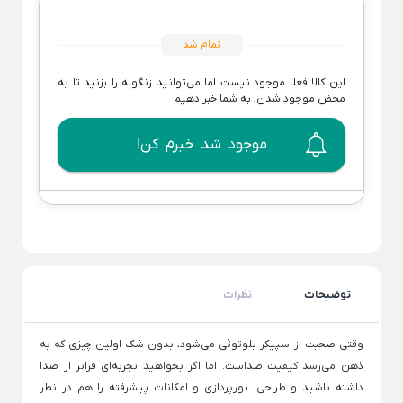
ظروف چینی هتلی
قندان شیشه ای و بلور
Back
تمام شد
ظروف چینی هتلی
×
این کالا فعلا موجود نیست اما می‌توانید زنگوله را بزنید تا به
چینی هما
محض موجود شدن، به شما خبر دهیم
چینی هتلی تقدیس
موجود شد خبرم کن!
چینی هتلی زرین
ظروف استیل هتلی
قاشق چنگال هتلی
آسیاب قهوه هتلی
کلمن هتلی
توضیحات
نظرات
وقتی صحبت از
اسپیکر بلوتوثی
می‌شود، بدون شک اولین چیزی که به
ذهن می‌رسد کیفیت صداست. اما اگر بخواهید تجربه‌ای فراتر از صدا
داشته باشید و طراحی، نورپردازی و امکانات پیشرفته را هم در نظر