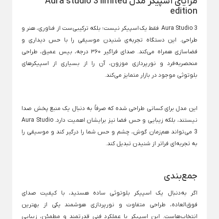
مزایای اسپیکر مدل Aura studio 3 limited
سرویس آشپزخانه
ظروف نگهدارنده مواد غذایی
نظم دهنده های
edition
Back
Back
Back
سرویس آشپزخانه
ظروف نگهدارنده مواد غذایی
نظم دهنده های آش
Aura Studio 3 فقط یک
اسپیکر
نیست؛ بلکه ترکیبی‌ست از فناوری، هنر و
×
×
×
طراحی. این دستگاه تجربه‌ی شنیدن موسیقی را با حس دیداری و
سرویس آشپزخانه 18 پارچه
شکر پاش
نظم دهنده
فضاسازی همراه می‌کند. صدای فراگیر ۳۶۰ درجه، بیس عمیق، طراحی
Back
منحصربه‌فرد و نورپردازی موزون، آن را از بسیاری از اسپیکرهای
سرویس آشپزخانه 15 پارچه
ظرف غذا
نظم دهنده
بلوتوثی موجود در بازار متمایز می‌کند.
Back
×
سرویس آشپزخانه 12 پارچه
ظرف غذا
نظم دهنده لی
×
سرویس آشپزخانه فانتزی
لانچ باکس
این مدل برای کسانی طراحی شده که صرفاً به دنبال یک منبع پخش صدا
سرویس آشپزخانه 9 پارچه
سبد سیب زمینی
نیستند، بلکه زیبایی و حس فضا نیز برایشان اهمیت دارد. Aura Studio
Back
سرویس آشپزخانه استیل
درپوش مایکروفری
3 می‌تواند هم‌زمان گوش، چشم و حس شما را درگیر کند و موسیقی را
سبد سیب زمینی پی
Back
به تجربه‌ای فراتر از شنیدن تبدیل کند.
×
سرویس آشپزخانه مشکی
درپوش مایکروفری
جا پیاز سیب ز
×
سرویس آشپزخانه یونیک
درپوش سیلیکونی پیاله
جمع‌بندی
سطل زباله
درپوش ماکروفر لیمون
اگر به‌دنبال یک اسپیکر بلوتوثی ساده هستید، با کیفیت صدای
Back
سطل زباله
فوق‌العاده، طراحی متفاوت و نورپردازی هوشمند یکی از بهترین
×
سبزی خشک کن
انتخاب‌هاست. این اسپیکر با عملکرد فنی قدرتمند و مطمئن، زیبایی