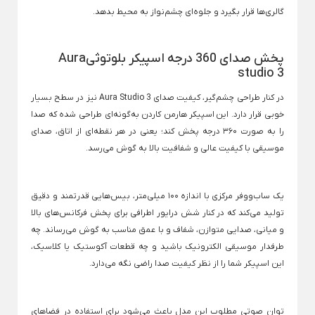
گالری‌ها قرار بگیرد و جلوه‌ای چشم‌نواز به محیط بدهد.
سشوار بابیلیس
اتو مو رمینگتون
آبمیوه گیری مولینکس
ماشین اصلاح بی سیم
تابه گریل
سشوار برس دار
آبمیوه گیری میگل
ماشین اصلاح پرومک
تابه گریل دو طرفه
مسواک برقی
پخش صدای 360 درجه اسپیکر بلوتوثیAura
سشوار پرومکس
ماشین اصلاح شارژی
Back
studio 3
چای ساز
مسواک برقی
سشوار چرخشی
ماشین اصلاح فیلیپس
Back
×
در کنار طراحی چشم‌گیر، کیفیت صدای Aura Studio 3 نیز در سطح بسیار
چای ساز
سشوار رمینگتون
ماشین اصلاح وی جی آ
سری یدک مسواک برقی اورال بی
خوبی قرار دارد. این
اسپیکر هارمن کاردن
به‌گونه‌ای طراحی شده که صدا
×
را به صورت ۳۶۰ درجه پخش کند؛ یعنی در هر نقطه‌ای از اتاق، صدای
سشوار فیلیپس
چای ساز تکنو
ترازوی وزن کشی
فرکننده مو
موسیقی با کیفیت عالی و شفافیت بالا به گوش می‌رسد.
سشوار میگل
چای ساز شیشه ای
Back
ریش تراش
ترازوی وزن کشی
سشوار وی جی آر
چای ساز فلر
Back
×
یک ساب‌ووفر مرکزی با اندازه ۱۰۰ میلی‌متر، بیس‌هایی قدرتمند و دقیق
ریش تراش
سشوار کویین
چای ساز میگل
ترازو دیجیتال
×
تولید می‌کند که در کنار شش درایور اطرافی برای پخش فرکانس‌های بالا
سشوار یون دار
و میانی، صدایی متوازن، شفاف و با عمق مناسب به گوش می‌رساند. چه
ترازو وزن کشی دیجیت
ریش تراش شارژی
کتری برقی
طرفدار موسیقی الکترونیک باشید و چه قطعات آکوستیک یا کلاسیک،
ریش تراش ضد آب
Back
این اسپیکر شما را از نظر کیفیت صدا راضی نگه می‌دارد.
کتری برقی
ریش تراش فیلیپس
×
نگهداری، تهیه و سرو نوشیدنی
کتری برقی فیلیپس
Back
توان صوتی مطلوب این مدل باعث می‌شود برای استفاده در فضاهای