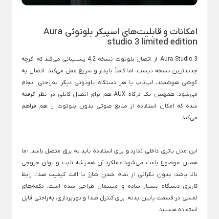
قوری چینی
تراول ماگ یونیک
×
کتری ا
قوری چینی زرین
امکانات و قابلیت‌های اسپیکر بلوتوثی Aura
لیوان اسموتی
کتری ا
studio 3 limited edition
ماگ پینترستی
کتری
قوری سایز بزرگ
Aura Studio 3 از اتصال بلوتوث نسخه 4.2 پشتیبانی می‌کند که اگرچه
لیوان لیمون
کتری
قوری نالینو
جدیدترین نسخه نیست، اما کاملاً پایدار و سریع عمل می‌کند. اتصال به
تجهیزات خانه
گوشی هوشمند، لپ‌تاپ یا هر دستگاه بلوتوثی دیگر به‌راحتی انجام
ماگ بدون دسته
Back
می‌شود. همچنین یک درگاه AUX هم برای اتصال کابلی در نظر گرفته
تجهیزات خانه
ماگ پاستلی
×
شده که امکان استفاده از منابع صوتی بدون بلوتوث را هم فراهم
جارو و خاک انداز
لوازم مصرفی
ماگ درب دار فانتزی
زمین شوی و تی
می‌کند.
Back
Back
Back
ماگ دسته دار
جارو و خاک انداز
لوازم مصرفی
زمین شوی و تی
×
×
×
ماگ سرامیکی
این مدل باتری داخلی ندارد و برای استفاده باید به برق متصل باشد. اما
جارو دسته بلند
رسوب گیر لباسشویی و ظرفشویی
تی چرخشی لیمون
همین موضوع باعث می‌شود عملکرد آن همیشه ثابت و توان خروجی
ماگ طرح استنلی
بالا باشد؛ بدون نگرانی از تمام شدن شارژ یا افت کیفیت صدا. رابط
جارو نپتون
شوینده و نرم کننده لباس
تی چرخشی یونیک
ماگ ماه تولد
کاربری دستگاه بسیار ساده و مینیمال طراحی شده است. دکمه‌های
جارو نپتون لیمون
فیلتر یخچال و ساید بای ساید
تی یونیک
لمسی در قسمت پایین بدنه، برای کنترل صدا و نورپردازی، به‌راحتی قابل
Back
سطل و زمین شوی
استفاده هستند.
فیلتر یخچال و ساید بای ساید