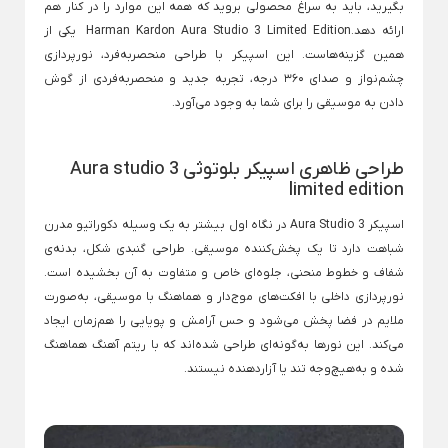
بگیرید، باید به سراغ محصولی بروید که همه این موارد را در کنار هم
ارائه دهد.Harman Kardon Aura Studio 3 Limited Edition یکی از
لوازم خانگی برقی
همین گزینه‌هاست. این اسپیکر با طراحی منحصربه‌فرد، نورپردازی
Back
چشم‌نواز و صدای ۳۶۰ درجه، تجربه‌ جدید و منحصربه‌فردی از گوش
لوازم خانگی برقی
×
دادن به موسیقی را برای شما به وجود می‌آورد.
لوازم پخت و پز
نوشیدنی ساز
خردکن و غذاساز
Back
Back
Back
طراحی ظاهری اسپیکر بلوتوثی Aura studio 3
لوازم پخت و پز
نوشیدنی ساز
خردکن و غذاساز
limited edition
×
×
×
سرخ کن
دستگاه قهوه ساز
خردکن برقی
اسپیکر Aura Studio 3 در نگاه اول بیشتر به یک وسیله دکوراتیو مدرن
Back
Back
Back
شباهت دارد تا یک پخش‌کننده موسیقی. طراحی گنبدی شکل، بدنه‌ی
سرخ کن
دستگاه قهوه ساز
خردکن برقی
شفاف و خطوط منحنی، جلوه‌ای خاص و متفاوت به آن بخشیده است.
×
×
×
نورپردازی داخلی با افکت‌های موج‌دار و هماهنگ با موسیقی، به‌صورت
سرخ کن فیلیپس
اسپرسو ساز
خردکن تکنو
ملایم در فضا پخش می‌شود و حس آرامش و پویایی را هم‌زمان ایجاد
سرخ کن مودکس
اسپرسو ساز آسیاب دار
خردکن مولینکس
می‌کند. این نورها به‌گونه‌ای طراحی شده‌اند که با ریتم آهنگ هماهنگ
شده و به‌هیچ‌وجه تند یا آزاردهنده نیستند.
اسپرسو ساز با مخزن شیر
ساندویچ ساز
همزن برقی
اسپرسو ساز مودکس
Back
Back
ساندویچ ساز
همزن برقی
قهوه ساز مودکس