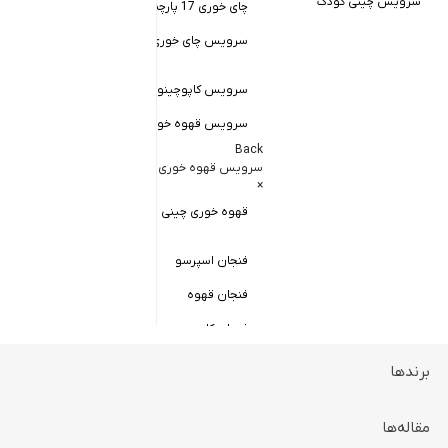
سرویس چینی کودک
چای خوری 17 پارچه
Back
کاسه سالاد خور
سرویس چای خوری چینی زرین
×
سالاد خوری چ
سرویس کاپوچینو و لاته
سرویس قهوه خوری
کاسه ماست 
Back
سرویس پیال
سرویس قهوه خوری
×
سرویس قاب 
قهوه خوری چینی زرین
فنجان اسپرسو
فنجان قهوه
فنجان کاپوچینو
برندها
ظروف سرو و پذیرایی
Back
ظروف سرو و پذیرایی
مقاله‌ها
×