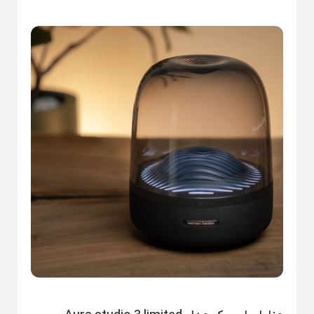
Back
×
سطل و زمین شوی
فیلتر بیرونی یخچال
×
فیلتر لیوانی جنرال الکتریک
سطل و تی لیمون
فیلتر لیوانی یخچال
سطل و تی یونیک
فیلتر یخچال بوش
فیلتر یخچال سامسونگ
فیلتر یخچال ساید
فیلتر یخچال ویرپول
جرم گیر لباسشویی و کتری
بوگیر یخچال
فرش + خرید اقساطی
خوشبو کننده هوا
تجهیزات آشپزخانه
دستمال پارچه ای خانه و آشپزخانه
Back
تجهیزات آشپزخانه
×