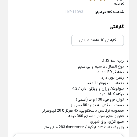
کننده:
شکلات خوری شیشه ای
سوفله خوری یونیک
Back
سینی استیل
شناسه کالا در انبار:
LKP-11093
×
پارچ و لیوان بلور
قابلمه استیل
سینی استیل یونیک
گارانتی
Back
فنجان شیشه و بلور
قابلمه استیل
سینی پارس استیل
Back
×
گارانتی 18 ماهه شرکتی
فنجان شیشه و بلور
قابلمه استیل یونیک
×
کاسه استیل
فنجان بلینک مکس
قابلمه پارس استیل
شکلات خوری استیل
پورت‌ ها : AUX
نوع اتصال : با سیم و بی‌ سیم
فنجان پاشاباغچه
بشقاب استیل
نشانگر LED : دارد
فنجان لومینارک
رقص نور : دارد
تابه سرو استیل
تعداد ساب‌ ووفر : 1 عدد
بلوتوث/ ورژن و ویژگی : دارد / 4.2
تجهیزات هتلی و رستورانی
تابه شیشه و بلور
درگاه AUX : دارد
توان خروجی : 130 وات (اسمی)
Back
پیش دستی شیشه ای
نسبت سیگنال به نویز : 80 دسی بل
تجهیزات هتلی و رستورانی
محدوده فرکانس پاسخگویی : 45 هرتز تا 20 کیلوهرتز
×
استکان کمر باریک
فناوری‌ های صوتی : صدای 360 درجه
ظروف هتلی اپال
منبع انرژی: برق شهری
سس خوری شیشه و بلور
وزن /ابعاد: ۳.۶ کیلوگرم / 283.6x۲۳۲x۲۳۲ میلی‌ متر
آسیاب صنعتی خانگی
یخدان شیشه و بلور