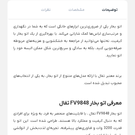
ظروف چینی هتلی
قندان شیشه ای و بلور
توضیحات
مشخصات
نظرات
Back
ظروف چینی هتلی
×
اتو بخار یکی از ضروری‌ترین ابزارهای خانگی است که به شما در نگهداری
چینی هما
و مرتب‌سازی لباس‌ها کمک شایانی می‌کند. با بهره‌گیری از یک اتو بخار با
چینی هتلی تقدیس
کیفیت، نه‌تنها می‌توانید از مراجعه به خشکشویی و هزینه‌های مربوطه
صرفه‌جویی کنید، بلکه به سادگی و سریع‌ترین شکل ممکن البسه خود را
چینی هتلی زرین
اتو نمایید.
ظروف استیل هتلی
قاشق چنگال هتلی
برند معتبر تفال با ارائه مدل‌های متنوع از اتو بخار، به یکی از انتخاب‌های
محبوب تبدیل شده است.
آسیاب قهوه هتلی
کلمن هتلی
معرفی اتو بخار
FV9848
تفال
اتو بخار
FV9848 تفال ، با قابلیت‌های منحصر به فرد، به ویژه برای افرادی
که به دنبال کیفیت و عملکرد بالا هستند، طراحی شده است. این اتو با
قدرت 3200 وات و فناوری‌های پیشرفته، تجربه‌ای لذت‌بخش از اتوکشی