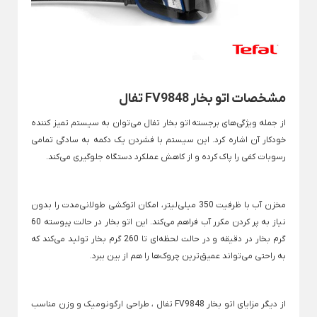
×
×
ساندویچ ساز بلک اند دکر
همزن فیلیپس
مخلوط کن
همزن قهوه
Back
توستر نان
مخلوط کن
Back
×
آسیاب
توستر نان
آسیاب مخلوط کن
Back
مشخصات اتو بخار
FV9848
تفال
×
آسیاب
مخلوط کن مودکس
توستر نان فیلیپس
×
از جمله ویژگی‌های برجسته
اتو بخار تفال
می‌توان به سیستم تمیز کننده
آسیاب قهوه
خودکار آن اشاره کرد. این سیستم با فشردن یک دکمه به سادگی تمامی
آبمیوه گیری
پلوپز
رسوبات کفی را پاک کرده و از کاهش عملکرد دستگاه جلوگیری می‌کند.
مراقبت شخصی
Back
Back
گوشت کوب برقی
Back
آبمیوه گیری
پلوپز
مراقبت شخصی
Back
×
×
×
گوشت کوب برقی
مخزن آب با ظرفیت 350 میلی‌لیتر، امکان اتوکشی طولانی‌مدت را بدون
آب مرکبات گیر براون
پلوپز پارس خزر
×
سشوار
اتو مو
برس مو برقی
نیاز به پر کردن مکرر آب فراهم می‌کند. این اتو بخار در حالت پیوسته 60
آبمیوه گیری براون
گوشت کوب برقی بو
گرم بخار در دقیقه و در حالت لحظه‌ای تا 260 گرم بخار تولید می‌کند که
Back
Back
ماشین اصلاح
زودپز برقی
سشوار
اتو مو
به راحتی می‌تواند عمیق‌ترین چروک‌ها را هم از بین ببرد.
آبمیوه گیری تک کاره
Back
×
×
گریل برقی
آسیاب قهوه صنعتی
ماشین اصلاح
سشوار مسافرتی
اتو مو مودکس
آبمیوه گیری چند کاره
×
Back
چرخ گوشت
گریل برقی
از دیگر مزایای اتو بخار FV9848 تفال ، طراحی ارگونومیک و وزن مناسب
سشوار 2000 وات
اتو مو پرومکس
آبمیوه گیری چهار کاره
خط زن وی جی آر
×