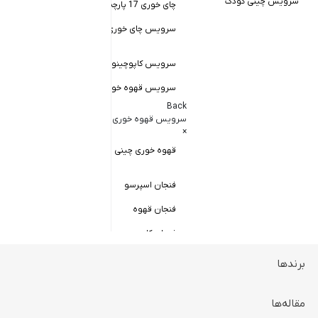
سرویس چینی کودک
چای خوری 17 پارچه
Back
کاسه سالاد خور
سرویس چای خوری چینی زرین
×
سالاد خوری چ
سرویس کاپوچینو و لاته
سرویس قهوه خوری
کاسه ماست 
Back
سرویس پیال
سرویس قهوه خوری
×
سرویس قاب 
قهوه خوری چینی زرین
فنجان اسپرسو
فنجان قهوه
فنجان کاپوچینو
برندها
ظروف سرو و پذیرایی
Back
ظروف سرو و پذیرایی
مقاله‌ها
×