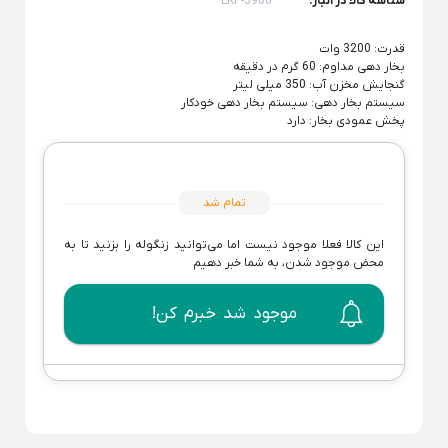
شناسه کالا در انبار:
LKP-5960
شکلات خوری شیشه ای
سوفله خوری یونیک
Back
سینی استیل
قدرت: 3200 وات
×
پارچ و لیوان بلور
قابلمه استیل
بخار دهی مداوم: 60 گرم در دقیقه
سینی استیل یونیک
گنجایش مخزن آب: 350 میلی‌ لیتر
Back
فنجان شیشه و بلور
سیستم بخار دهی: سیستم بخار دهی خودکار
قابلمه استیل
سینی پارس استیل
پخش عمودی بخار: دارد
Back
×
فنجان شیشه و بلور
قابلمه استیل یونیک
×
کاسه استیل
فنجان بلینک مکس
قابلمه پارس استیل
شکلات خوری استیل
تمام شد
فنجان پاشاباغچه
بشقاب استیل
این کالا فعلا موجود نیست اما می‌توانید زنگوله را بزنید تا به
فنجان لومینارک
محض موجود شدن، به شما خبر دهیم
تابه سرو استیل
تجهیزات هتلی و رستورانی
تابه شیشه و بلور
موجود شد خبرم کن!
Back
پیش دستی شیشه ای
تجهیزات هتلی و رستورانی
×
استکان کمر باریک
ظروف هتلی اپال
سس خوری شیشه و بلور
آسیاب صنعتی خانگی
یخدان شیشه و بلور