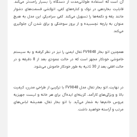
آن است که استفاده طولانی‌مدت از دستگاه را بسیار راحت‌تر می‌کند.
سشوار بابیلیس
اتو مو رمینگتون
آبمیوه گیری مولینکس
ماشین اصلاح بی سیم
تابه گریل
قابلیت بخاردهی در نوک و کناره‌های کفی، اتوکشی قسمت‌های دشوار
مانند یقه و دکمه‌ها را تسهیل می‌کند. کفی سرامیکی این مدل به هیچ
سشوار برس دار
آبمیوه گیری میگل
ماشین اصلاح پرومک
تابه گریل دو طرفه
مسواک برقی
عنوان به پارچه نچسبیده و از بروز سوختگی و براق شدن آن جلوگیری
سشوار پرومکس
ماشین اصلاح شارژی
Back
می‌کند.
چای ساز
مسواک برقی
سشوار چرخشی
ماشین اصلاح فیلیپس
Back
×
چای ساز
سشوار رمینگتون
ماشین اصلاح وی جی آ
سری یدک مسواک برقی اورال بی
×
همچنین اتو بخار FV9848 تفال ایمنی را نیز در نظر گرفته و به سیستم
سشوار فیلیپس
چای ساز تکنو
خاموشی خودکار مجهز است که در حالت عمودی بعد از 8 دقیقه و در
ترازوی وزن کشی
فرکننده مو
حالت افقی بعد از 30 ثانیه به طور خودکار خاموش می‌شود.
سشوار میگل
چای ساز شیشه ای
Back
ریش تراش
ترازوی وزن کشی
سشوار وی جی آر
چای ساز فلر
Back
×
ریش تراش
در نهایت، اتو بخار تفال مدل FV9848 با ترکیبی از طراحی مدرن، کیفیت
سشوار کویین
چای ساز میگل
ترازو دیجیتال
×
بالا و ویژگی‌های کارآمد، گزینه‌ای ایده‌آل برای هر خانه و لیست جهیزیه
سشوار یون دار
ترازو وزن کشی دیجیت
ریش تراش شارژی
عروس خانم‌ها به شمار می‌آید. با اتو بخار تفال، همیشه لباس‌های
کتری برقی
مرتب و آراسته خواهید داشت.
ریش تراش ضد آب
Back
کتری برقی
ریش تراش فیلیپس
×
نگهداری، تهیه و سرو نوشیدنی
کتری برقی فیلیپس
Back