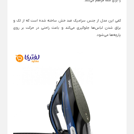
را برای شما فراهم می‌کند.
لوازم خانگی برقی
Back
کفی این مدل از جنس سرامیک ضد خش ساخته شده است که از لک و
لوازم خانگی برقی
براق شدن لباس‌ها جلوگیری می‌کند و باعث راحتی در حرکت بر روی
×
پارچه‌ها می‌شود.
لوازم پخت و پز
نوشیدنی ساز
خردکن و غذاساز
Back
Back
Back
لوازم پخت و پز
نوشیدنی ساز
خردکن و غذاساز
×
×
×
سرخ کن
دستگاه قهوه ساز
خردکن برقی
Back
Back
Back
سرخ کن
دستگاه قهوه ساز
خردکن برقی
×
×
×
سرخ کن فیلیپس
اسپرسو ساز
خردکن تکنو
سرخ کن مودکس
اسپرسو ساز آسیاب دار
خردکن مولینکس
اسپرسو ساز با مخزن شیر
ساندویچ ساز
همزن برقی
اسپرسو ساز مودکس
Back
Back
ساندویچ ساز
همزن برقی
قهوه ساز مودکس