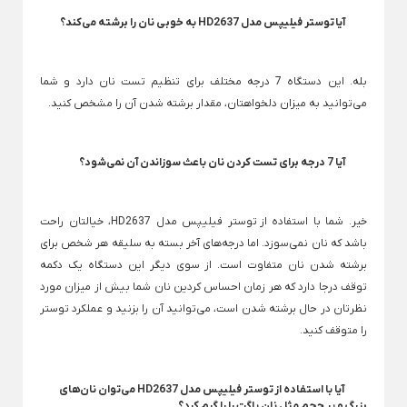
Back
×
سطل و زمین شوی
آیا توستر فیلیپس مدل HD2637 به خوبی نان را برشته می‌کند؟
فیلتر بیرونی یخچال
×
فیلتر لیوانی جنرال الکتریک
سطل و تی لیمون
بله. این دستگاه 7 درجه مختلف برای تنظیم تست نان دارد و شما
فیلتر لیوانی یخچال
سطل و تی یونیک
می‌توانید به میزان دلخواهتان، مقدار برشته شدن آن را مشخص کنید.
فیلتر یخچال بوش
فیلتر یخچال سامسونگ
آیا 7 درجه برای تست کردن نان باعث سوزاندن آن نمی‌شود؟
فیلتر یخچال ساید
فیلتر یخچال ویرپول
خیر. شما با استفاده از توستر فیلیپس مدل HD2637، خیالتان راحت
باشد که نان نمی‌سوزد. اما درجه‌های آخر بسته به سلیقه هر شخص برای
جرم گیر لباسشویی و کتری
برشته شدن نان متفاوت است. از سوی دیگر این دستگاه یک دکمه
توقف درجا دارد که هر زمان احساس کردین نان شما بیش از میزان مورد
بوگیر یخچال
فرش + خرید اقساطی
نظرتان در حال برشته شدن است، می‌توانید آن را بزنید و عملکرد توستر
خوشبو کننده هوا
را متوقف کنید.
تجهیزات آشپزخانه
دستمال پارچه ای خانه و آشپزخانه
Back
تجهیزات آشپزخانه
آیا با استفاده از توستر فیلیپس مدل HD2637 می‌توان نان‌های
×
بزرگ و پر حجم مثل نان باگت را را گرم کرد؟