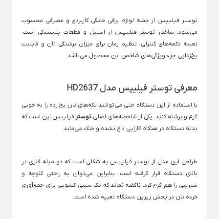
سشوار بابیلیس
اتو مو رمینگتون
آبمیوه گیری مولینکس
ماشین اصلاح بی سیم
تابه گریل
توستر فیلیپس از جمله لوازم برقی خانگی کاربردی و مصرفی محسوب
سشوار برس دار
آبمیوه گیری میگل
ماشین اصلاح پرومک
تابه گریل دو طرفه
می‌شود. ساختار توستر فیلیپس از استیل و قطعات پلاستیکی است.
مسواک برقی
سشوار پرومکس
ماشین اصلاح شارژی
تعبیه دکمه‌های کنترلی، تنظیم زمان برای میزان برشتگی نان و قابلیت
Back
چای ساز
مسواک برقی
یخ‌زدایی جزء ویژگی‌های شاخص این محصول می‌باشد.
سشوار چرخشی
ماشین اصلاح فیلیپس
Back
×
چای ساز
سشوار رمینگتون
ماشین اصلاح وی جی آ
سری یدک مسواک برقی اورال بی
×
معرفی توستر فیلیپس مدل HD2637
سشوار فیلیپس
چای ساز تکنو
ترازوی وزن کشی
فرکننده مو
با استفاده از این دستگاه حتی می‌توانید تکه‌های نان یخ زده را به خوبی
سشوار میگل
چای ساز شیشه ای
Back
گرم و برشته کنید. یکی از شاخصه‌های اصلی
توستر
فیلیپس این است که
ریش تراش
ترازوی وزن کشی
سشوار وی جی آر
چای ساز فلر
بدنه دستگاه در هنگام کارایی داغ نشده و خنک می‌ماند.
Back
×
ریش تراش
سشوار کویین
چای ساز میگل
ترازو دیجیتال
×
سشوار یون دار
ترازو وزن کشی دیجیت
ریش تراش شارژی
طراحی این مدل از توستر فیلیپس به شکلی است که دو میله فلزی در
کتری برقی
بالای دستگاه قرار گرفته است. بنابراین می‌توان به راحتی کلوچه و
ریش تراش ضد آب
Back
شیرینی را هم گرم کرد. ناگفته نماند که یک سینی کشویی برای جمع‌آوری
کتری برقی
ریش تراش فیلیپس
خرده نان در بخش زیرین دستگاه تعبیه شده است.
×
نگهداری، تهیه و سرو نوشیدنی
کتری برقی فیلیپس
Back