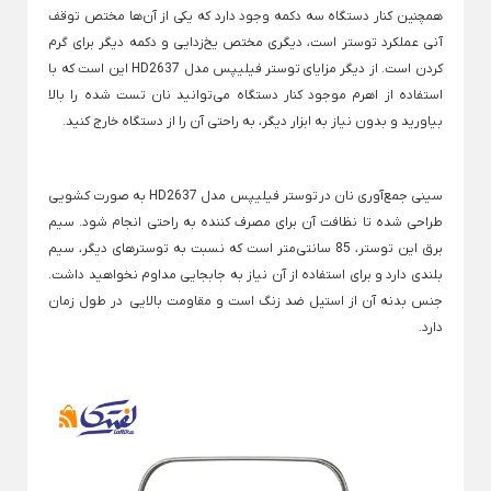
همچنین کنار دستگاه سه دکمه وجود دارد که یکی از آن‌ها مختص توقف
آنی عملکرد توستر است، دیگری مختص یخ‌زدایی و دکمه دیگر برای گرم
لوازم خانگی برقی
کردن است. از دیگر مزایای توستر فیلیپس مدل HD2637 این است که با
Back
لوازم خانگی برقی
استفاده از اهرم موجود کنار دستگاه می‌توانید نان تست شده را بالا
×
بیاورید و بدون نیاز به ابزار دیگر، به راحتی آن را از دستگاه خارج کنید.
لوازم پخت و پز
نوشیدنی ساز
خردکن و غذاساز
Back
Back
Back
لوازم پخت و پز
نوشیدنی ساز
خردکن و غذاساز
سینی جمع‌آوری نان در توستر فیلیپس مدل HD2637 به صورت کشویی
×
×
×
طراحی شده تا نظافت آن برای مصرف کننده به راحتی انجام شود. سیم
سرخ کن
دستگاه قهوه ساز
خردکن برقی
برق این توستر، 85 سانتی‌متر است که نسبت به توسترهای دیگر، سیم
Back
Back
Back
بلندی دارد و برای استفاده از آن نیاز به جابجایی مداوم نخواهید داشت.
سرخ کن
دستگاه قهوه ساز
خردکن برقی
جنس بدنه آن از استیل ضد زنگ است و مقاومت بالایی در طول زمان
×
×
×
دارد.
سرخ کن فیلیپس
اسپرسو ساز
خردکن تکنو
سرخ کن مودکس
اسپرسو ساز آسیاب دار
خردکن مولینکس
اسپرسو ساز با مخزن شیر
ساندویچ ساز
همزن برقی
اسپرسو ساز مودکس
Back
Back
ساندویچ ساز
همزن برقی
قهوه ساز مودکس