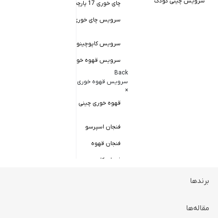
سرویس چینی کودک
چای خوری 17 پارچه
Back
کاسه سالاد خور
سرویس چای خوری چینی زرین
×
سالاد خوری چ
سرویس کاپوچینو و لاته
سرویس قهوه خوری
کاسه ماست 
Back
سرویس پیال
سرویس قهوه خوری
×
سرویس قاب 
قهوه خوری چینی زرین
فنجان اسپرسو
فنجان قهوه
فنجان کاپوچینو
برندها
ظروف سرو و پذیرایی
Back
ظروف سرو و پذیرایی
مقاله‌ها
×