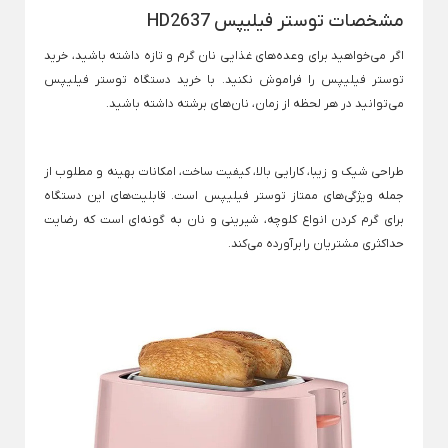
نگهداری، تهیه و سرو نوشیدنی
کتری برقی مودکس
مشخصات توستر فیلیپس HD2637
×
قوری
شیکر شارژی
لیوان و ماگ
بطر
اگر می‌خواهید برای وعده‌های غذایی نان گرم و تازه داشته باشید، خرید
آب مرکبات گیری
Back
Back
Back
توستر فیلیپس را فراموش نکنید. با خرید دستگاه توستر فیلیپس
فلاسک قلمی
قوری
لیوان و ماگ
بطری
سماور برقی
می‌توانید در هر لحظه از زمان، نان‌های برشته داشته باشید.
×
×
×
قمقمه آب
قوری پیرکس
ماگ چینی
بطر
Back
قمقمه آب
Back
Back
طراحی شیک و زیبا، کارایی بالا، کیفیت ساخت، امکانات بهینه و مطلوب از
بطری
×
قوری پیرکس
ماگ چینی
جمله ویژگی‌های ممتاز توستر فیلیپس است. قابلیت‌های این دستگاه
×
×
قمقمه 1 لیتری
برای گرم کردن انواع کلوچه، شیرینی و نان‌ به گونه‌ای است که رضایت
پارچ
قوری پیرکس یونیک
ماگ سفید
قمقمه استیل
حداکثری مشتریان را برآورده می‌کند.
Back
ماگ سوئدی سفید
پارچ
قمقمه کودک
قوری چدن
×
Back
قمقمه یونیک
تراول ماگ
پارچ
قوری چدن
Back
×
تراول ماگ
جرم گیر اسپرسوساز
ست 
قوری چدنی
×
Back
تراول ماگ استیل
ست کتر
قوری چینی
×
تراول ماگ سیتارایوری
Back
کتری 5 ل