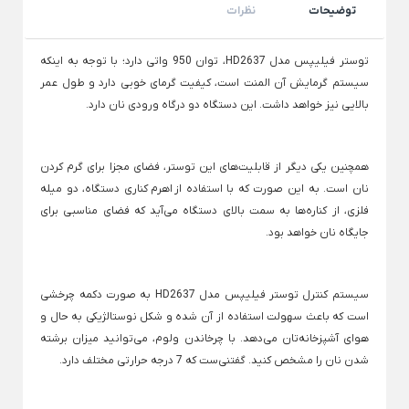
ظروف چینی هتلی
توضیحات
نظرات
قندان شیشه ای و بلور
Back
ظروف چینی هتلی
توستر فیلیپس مدل HD2637، توان 950 واتی دارد؛ با توجه به اینکه
×
سیستم گرمایش آن المنت است، کیفیت گرمای خوبی دارد و طول عمر
چینی هما
بالایی نیز خواهد داشت. این دستگاه دو درگاه ورودی نان دارد.
چینی هتلی تقدیس
چینی هتلی زرین
همچنین یکی دیگر از قابلیت‌‌های این توستر، فضای مجزا برای گرم کردن
نان است. به این صورت که با استفاده از اهرم کناری دستگاه، دو میله
ظروف استیل هتلی
فلزی، از کناره‌ها به سمت بالای دستگاه می‌آید که فضای مناسبی برای
قاشق چنگال هتلی
جایگاه نان خواهد بود.
آسیاب قهوه هتلی
کلمن هتلی
سیستم کنترل توستر فیلیپس مدل HD2637 به صورت دکمه چرخشی
است که باعث سهولت استفاده از آن شده و شکل نوستالژیکی به حال و
هوای آشپزخانه‌تان می‌دهد. با چرخاندن ولوم، می‌توانید میزان برشته
شدن نان را مشخص کنید. گفتنی‌ست که 7 درجه حرارتی مختلف دارد.