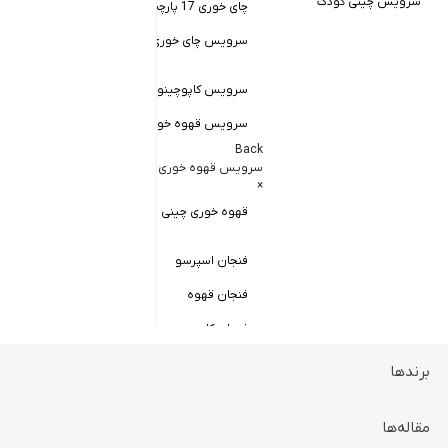
سرویس چینی کودک
چای خوری 17 پارچه
Back
کاسه سالاد خور
سرویس چای خوری چینی زرین
×
سالاد خوری چ
سرویس کاپوچینو و لاته
سرویس قهوه خوری
کاسه ماست 
Back
سرویس پیال
سرویس قهوه خوری
×
سرویس قاب 
قهوه خوری چینی زرین
فنجان اسپرسو
فنجان قهوه
فنجان کاپوچینو
برندها
ظروف سرو و پذیرایی
Back
ظروف سرو و پذیرایی
مقاله‌ها
×