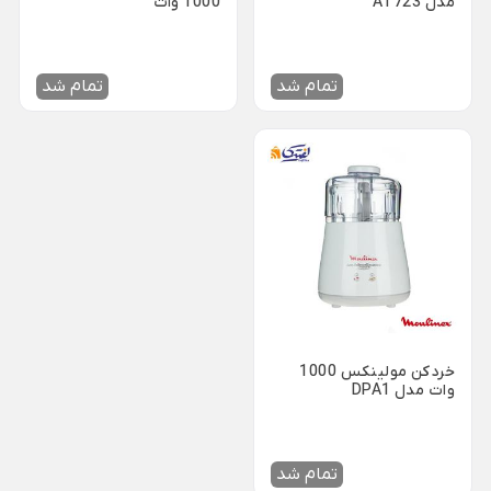
مدل AT723
1000 وات
شکلات خوری شیشه ای
سوفله خوری یونیک
Back
سینی استیل
×
پارچ و لیوان بلور
قابلمه استیل
تمام شد
تمام شد
سینی استیل یونیک
Back
فنجان شیشه و بلور
قابلمه استیل
سینی پارس استیل
Back
×
فنجان شیشه و بلور
قابلمه استیل یونیک
×
کاسه استیل
فنجان بلینک مکس
قابلمه پارس استیل
شکلات خوری استیل
فنجان پاشاباغچه
بشقاب استیل
فنجان لومینارک
تابه سرو استیل
تجهیزات هتلی و رستورانی
تابه شیشه و بلور
Back
پیش دستی شیشه ای
خردکن مولینکس 1000
تجهیزات هتلی و رستورانی
وات مدل DPA1
×
استکان کمر باریک
ظروف هتلی اپال
سس خوری شیشه و بلور
آسیاب صنعتی خانگی
تمام شد
یخدان شیشه و بلور