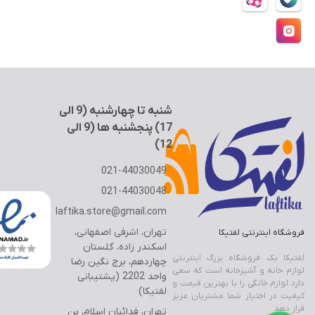
9
شرایط استفاده
Back
×
ا
سطل و زمین شوی
حریم خصوصی
فیلتر بیرونی یخچال
ل
×
حساب کاربری
ی
فیلتر لیوانی جنرال الکتریک
سطل و تی لیمون
1
7
فیلتر لیوانی یخچال
سطل و تی یونیک
)
فیلتر یخچال بوش
شنبه تا چهارشنبه (9 الی
فیلتر یخچال سامسونگ
17) پنجشنبه ها (9 الی
فیلتر یخچال ساید
12)
فیلتر یخچال ویرپول
021-44030049
021-44030048
جرم گیر لباسشویی و کتری
laftika.store@gmail.com
بوگیر یخچال
تهران، اشرفی اصفهانی،
فروشگاه اینترنتی لفتیکا
فرش + خرید اقساطی
اسکندر زاده، گلستان
خوشبو کننده هوا
لفتیکا یک فروشگاه بزرگ اینترنتی
تجهیزات آشپزخانه
چهاردهم، برج نگین رضا
لوازم خانه و آشپزخانه است که سعی
دستمال پارچه ای خانه و آشپزخانه
واحد 2202 (پشتیبانی
Back
دارد لوازم خانگی را با بهترین قیمت و
تجهیزات آشپزخانه
لفتیکا)
کیفیت در اختیار شما مشتریان عزیز
×
قرار دهد
تهران، فدائیان اسلام، بن