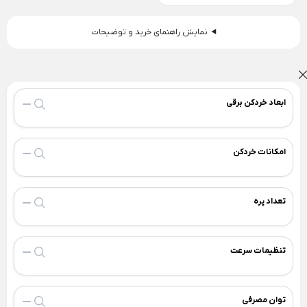
ظروف چینی هتلی
قندان شیشه ای و بلور
Back
نمایش راهنمای خرید و توضیحات
ظروف چینی هتلی
×
چینی هما
چینی هتلی تقدیس
ابعاد خردکن برقی
چینی هتلی زرین
ظروف استیل هتلی
امکانات خردکن
قاشق چنگال هتلی
آسیاب قهوه هتلی
تعداد پره
کلمن هتلی
تنظیمات سرعت
توان مصرفی