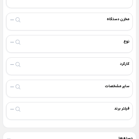
کباب پز برقی
آون توستر
مخزن دستگاه
نوع
کارکرد
سایر مشخصات
فیلتر برند
دسته ها