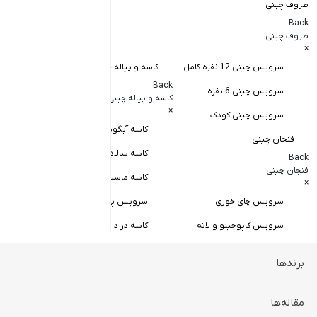
ظروف چینی
Back
ظروف چینی
×
سرویس چینی 12 نفره کامل
کاسه و پیاله چینی
پارچ چینی
Back
سرویس چینی 6 نفره
سایر اقلام چین
کاسه و پیاله چینی
Back
×
سرویس چینی کودک
سایر اقلام چینی
کاسه آبگوشت خوری
×
فنجان چینی
کاسه سالاد خوری
شکر پاش چ
Back
فنجان چینی
کاسه ماست خوری
سس خوری 
×
سرویس چای خوری
سرویس پیاله
وارمر قوری 
سرویس کاپوچینو و لاته
کاسه در دار چینی
جا تخم مرغ
سرویس قهوه خوری
سرویس قاب و قدح
جای خلال د
برندها
شیرخوری چ
دیس چینی
زیر سیگاری
مقاله‌ها
بشقاب چینی