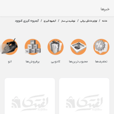
جا دستمال 
ماگ چینی
خبرها
چینی رنگی یا آلگرو
سماق پاش 
/
/
/
/
آبمیوه گیری کنوود
خانه
لوازم خانگی برقی
نوشیدنی ساز
آبمیوه گیری
سوپ خوری
گلدان چینی
نمکدان چینی
سرویس صبح
فلفل پاش چینی
قندان چینی
نعلبکی چینی
ظرف پاستا
تخفیف‌ها
محبوب‌ترین‌ها
کادویی
پرفروش‌ها
اتو