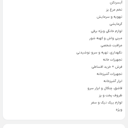
آبسردکن
تجهیزات خانه
تخم مرغ پز
Back
تجهیزات خانه
تهویه و سرمایش
×
گرمایشی
میز اتو
رگال و رخت آویز
تجهیزات سرو
لوازم خانگی ویژه برقی
Back
Back
مینی واش و کهنه شور
جارو و خاک انداز
رگال و رخت آویز
تجهیزات سرویس 
مراقبت شخصی
×
×
لوازم مصرفی
نگهداری، تهیه و سرو نوشیدنی
بند رخت لباس
ست سرویس
Back
تجهیزات خانه
لوازم مصرفی
سبد رخت
کنجی حمام
×
فرش + خرید اقساطی
تجهیزات آشپزخانه
جرم گیر لباسشویی و کتری
گیره
جا حوله
ابزار آشپزخانه
فیلتر یخچال و ساید بای ساید
رگال لباس
جا مایعی
قاشق، چنگال و ابزار سرو
شوینده و نرم کننده لباس
رخت آویز
جا دستمال 
ظروف پخت و پز
لوازم پیک نیک و سفر
رسوب گیر لباسشویی و ظرفشویی
جا پودری
ویژه
بوگیر یخچال
جا مسواک
خوشبو کننده هوا
برس و فرچه