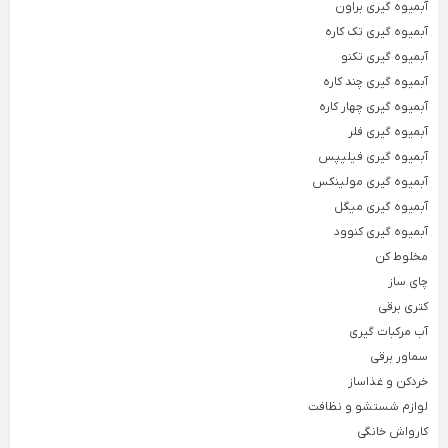
آبمیوه گیری براون
سرویس آشپزخانه 22 پارچه
نمکپاش
آب
آبمیوه گیری تک کاره
سرویس آشپزخانه 37 پارچه
جاکره ای
جا
آبمیوه گیری تکنو
سرویس آشپزخانه 9 پارچه
جا تخم مرغی
زی
آبمیوه گیری چند کاره
آبمیوه گیری چهار کاره
سرویس آشپزخانه 8 پارچه
ظرف شیشه‌ای در دار
جا
آبمیوه گیری فلر
ظرف فریزری
جا
آبمیوه گیری فیلیپس
آبمیوه گیری مولینکس
باکس میوه و سبزیجات
آب
آبمیوه گیری میگل
ست آبلیمو و نمکپاش
جا
آبمیوه گیری کنوود
ظرف روغن
مخلوط کن
چای ساز
جا یخی
کتری برقی
ست کاسه
آب مرکبات گیری
جا نان
سماور برقی
خردکن و غذاساز
سطل برنج، قند و شکر
لوازم شستشو و نظافت
کارواش خانگی