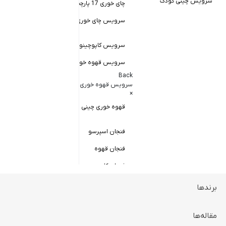
سرویس چینی کودک
چای خوری 17 پارچه
Back
کاسه سالاد خور
سرویس چای خوری چینی زرین
×
سالاد خوری چ
سرویس کاپوچینو و لاته
سرویس قهوه خوری
کاسه ماست 
Back
سرویس پیال
سرویس قهوه خوری
×
سرویس قاب 
قهوه خوری چینی زرین
فنجان اسپرسو
فنجان قهوه
فنجان کاپوچینو
برندها
ظروف سرو و پذیرایی
Back
ظروف سرو و پذیرایی
مقاله‌ها
×