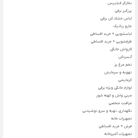
Back
×
بخارگر فیلیپس
سطل و زمین شوی
فیلتر بیرونی یخچال
پرزگیر برقی
×
لباس خشک کن برقی
فیلتر لیوانی جنرال الکتریک
سطل و تی لیمون
جارو رباتیک
فیلتر لیوانی یخچال
سطل و تی یونیک
لباسشویی + خرید اقساطی
ظرفشویی + خرید اقساطی
فیلتر یخچال بوش
کارواش خانگی
فیلتر یخچال سامسونگ
آبسردکن
فیلتر یخچال ساید
تخم مرغ پز
تهویه و سرمایش
فیلتر یخچال ویرپول
گرمایشی
لوازم خانگی ویژه برقی
جرم گیر لباسشویی و کتری
مینی واش و کهنه شور
بوگیر یخچال
مراقبت شخصی
فرش + خرید اقساطی
خوشبو کننده هوا
نگهداری، تهیه و سرو نوشیدنی
تجهیزات آشپزخانه
تجهیزات خانه
دستمال پارچه ای خانه و آشپزخانه
Back
فرش + خرید اقساطی
تجهیزات آشپزخانه
×
تجهیزات آشپزخانه