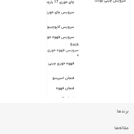
سرویس چینی کودک
چای خوری 17 پارچه
Back
کاسه سالاد خور
سرویس چای خوری چینی زرین
×
سالاد خوری چ
سرویس کاپوچینو و لاته
سرویس قهوه خوری
کاسه ماست 
Back
سرویس پیال
سرویس قهوه خوری
×
سرویس قاب 
قهوه خوری چینی زرین
فنجان اسپرسو
فنجان قهوه
فنجان کاپوچینو
برندها
ظروف سرو و پذیرایی
Back
ظروف سرو و پذیرایی
مقاله‌ها
×