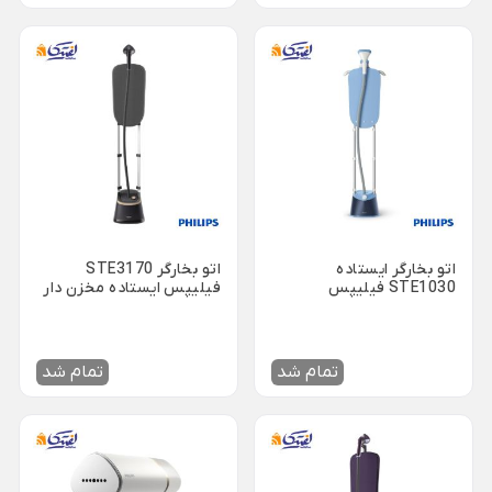
ظروف چینی هتلی
قندان شیشه ای و بلور
Back
ظروف چینی هتلی
×
چینی هما
چینی هتلی تقدیس
چینی هتلی زرین
ظروف استیل هتلی
اتو بخارگر ایستاده
اتو بخارگر STE3170
قاشق چنگال هتلی
STE1030 فیلیپس
فیلیپس ایستاده مخزن دار
آسیاب قهوه هتلی
کلمن هتلی
تمام شد
تمام شد