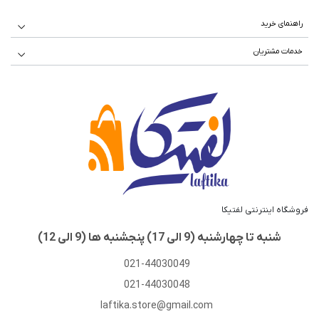
راهنمای خرید
راهنمای خرید و ارسال کالا
خدمات مشتریان
درباره ما
سوالات متداول
شرایط استفاده
حریم خصوصی
حساب کاربری
فروشگاه اینترنتی لفتیکا
شنبه تا چهارشنبه (9 الی 17) پنجشنبه ها (9 الی 12)
021-44030049
021-44030048
laftika.store@gmail.com