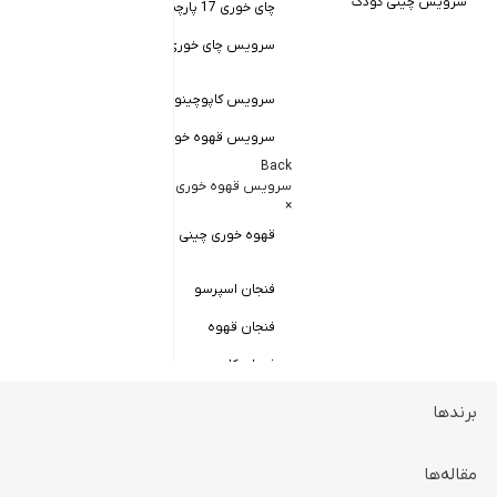
سرویس چینی کودک
چای خوری 17 پارچه
Back
کاسه سالاد خور
سرویس چای خوری چینی زرین
×
سالاد خوری چ
سرویس کاپوچینو و لاته
سرویس قهوه خوری
کاسه ماست 
Back
سرویس پیال
سرویس قهوه خوری
×
سرویس قاب 
قهوه خوری چینی زرین
فنجان اسپرسو
فنجان قهوه
فنجان کاپوچینو
برندها
ظروف سرو و پذیرایی
Back
ظروف سرو و پذیرایی
مقاله‌ها
×