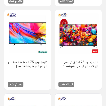
تمام شد
تمام شد
ظروف چینی هتلی
قندان شیشه ای و بلور
Back
ظروف چینی هتلی
×
چینی هما
چینی هتلی تقدیس
چینی هتلی زرین
ظروف استیل هتلی
قاشق چنگال هتلی
تلویزیون 75 اینچ تی سی
تلویزیون 75 اینچ هایسنس
ال کیو ال ای دی هوشمند
ال ای دی هوشمند مدل
آسیاب قهوه هتلی
مدل 75C645
75A7K
کلمن هتلی
تمام شد
تمام شد