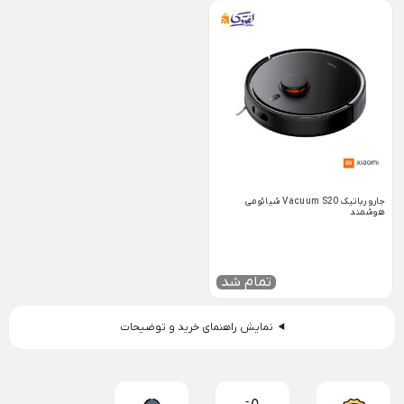
جارو رباتیک Vacuum S20 شیائومی
هوشمند
تمام شد
نمایش راهنمای خرید و توضیحات