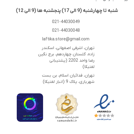
شنبه تا چهارشنبه (9 الی 17) پنجشنبه ها (9 الی 12)
021-44030049
021-44030048
laftika.store@gmail.com
تهران، اشرفی اصفهانی، اسکندر
زاده، گلستان چهاردهم، برج نگین
رضا واحد 2202 (پشتیبانی
لفتیکا)
تهران، فدائیان اسلام، بن بست
شهریاری، پلاک 9 (انبار لفتیکا)