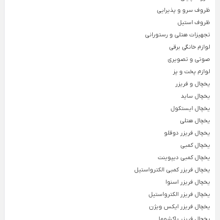
ظروف چینی هتلی
ظروف سرو و پذیرایی
قندان شیشه ای و بلور
Back
ظروف استیل
ظروف چینی هتلی
×
تجهیزات هتلی و رستورانی
لوازم خانگی برقی
چینی هما
صوتی و تصویری
چینی هتلی تقدیس
لوازم پخت و پز
یخچال و فریزر
چینی هتلی زرین
یخچال ساید
ظروف استیل هتلی
یخچال ایستکول
یخچال هتلی
قاشق چنگال هتلی
یخچال فریزر دوقلو
آسیاب قهوه هتلی
یخچال کمبی
کلمن هتلی
یخچال کمبی دیپوینت
یخچال فریزر کمبی الکترواستیل
یخچال فریزر اسنوا
یخچال فریزر الکترواستیل
یخچال فریزر ایکس ویژن
یخچال فریزر پاکشوما