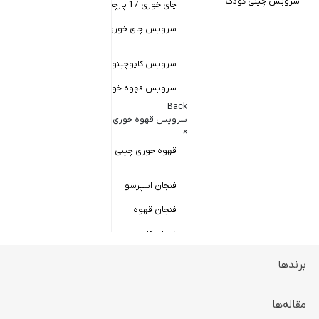
سرویس چینی کودک
چای خوری 17 پارچه
Back
کاسه سالاد خور
سرویس چای خوری چینی زرین
×
سالاد خوری چ
سرویس کاپوچینو و لاته
سرویس قهوه خوری
کاسه ماست 
Back
سرویس پیال
سرویس قهوه خوری
×
سرویس قاب 
قهوه خوری چینی زرین
فنجان اسپرسو
فنجان قهوه
فنجان کاپوچینو
برندها
ظروف سرو و پذیرایی
Back
ظروف سرو و پذیرایی
مقاله‌ها
×